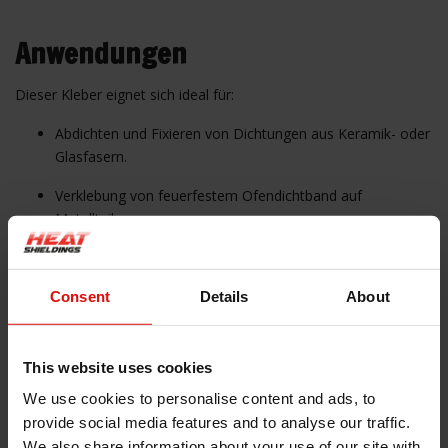
Anwendungen
Dieser Kleber eignet sich ideal für:
Abdichten und Fixieren von Dichtungen aus Keramik- oder
Glasfasern.
Verklebung von feuerfestem Ofendichtband auf
Metallteilen.
Verbinden von Glasfaserplatten, Sleeves und
Isolationsprodukten.
Consent
Details
About
Hinweis
:
Nur für Isolationsmaterialien geeignet
– nicht zur Verklebung zwischen Glas und Metall
This website uses cookies
oder reinen Metallteilen. Bei Unsicherheiten
We use cookies to personalise content and ads, to
kontaktieren Sie uns bitte.
provide social media features and to analyse our traffic.
We also share information about your use of our site with