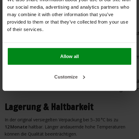
our social media, advertising and analytics partners who
Technische Eigenschaften
may combine it with other information that you’ve
provided to them or that they’ve collected from your use
Merkmal
Wert
of their services.
Schwarze, konsistente Past
Form
verlaufend)
pH
11,5 ± 1,0
Viskosität (Brookfield)
1700 ± 500 Pa·s (20 °C, 1 U/
Allow all
Dichte
1,81 ± 0,05
Trockenzeit
8–10 Stunden
Customize
Max. Partikelgröße
< 100 µm (für glatte Oberfl
Brandsicherheit
Gibt bei Erwärmung keine
Lagerung & Haltbarkeit
In der original versiegelten Verpackung bei 5–30 °C bis zu
12 Monate
haltbar. Länger andauernde hohe Temperaturen
können die Qualität beeinträchtigen.