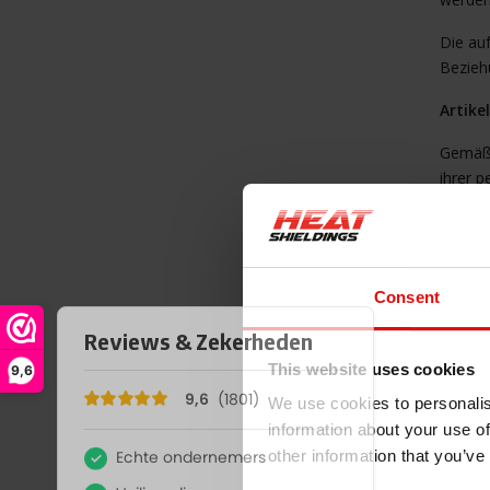
Die au
Beziehu
Artike
Gemäß 
ihrer p
widers
info@h
Jeder s
haben,
Consent
Antrags
um zwe
This website uses cookies
9,6
Artike
We use cookies to personalis
information about your use of
Im Fal
Admini
other information that you’ve
dieser