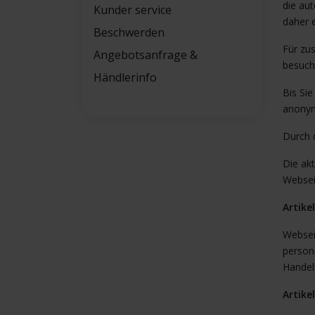
die au
Kunder service
daher e
Beschwerden
Für zu
Angebotsanfrage &
besuch
Händlerinfo
Bis Si
anonym
Durch 
Die akt
Webseit
Artike
Websei
person
Handel
Artike