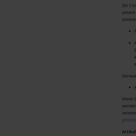
Ein Co
unsere
unsere
Genaue
Wenn S
werden
verwei
post/c
Artike