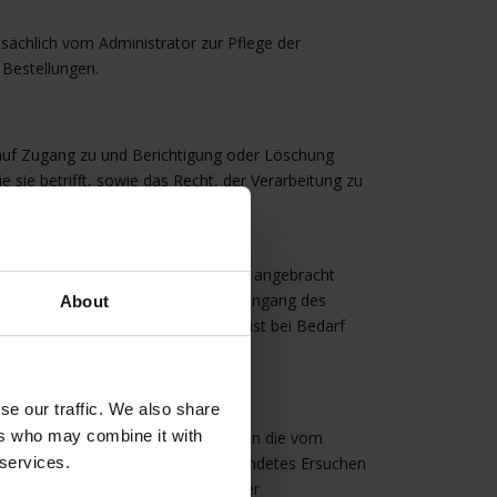
chlich vom Administrator zur Pflege der
 Bestellungen.
auf Zugang zu und Berichtigung oder Löschung
sie betrifft, sowie das Recht, der Verarbeitung zu
echte ausüben, indem Sie uns unter
 sein, auf dem Sie Ihre Unterschrift angebracht
nen. Innerhalb eines Monats nach Eingang des
About
 Anzahl der Anfragen kann diese Frist bei Bedarf
se our traffic. We also share
ers who may combine it with
htigt wird, und für den die Behörden die vom
ese auf ausdrückliches und begründetes Ersuchen
 services.
nicht mehr unter den Schutz dieser