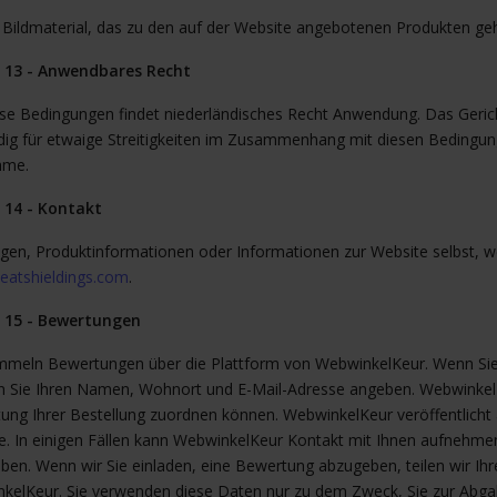
 Bildmaterial, das zu den auf der Website angebotenen Produkten geh
l 13 - Anwendbares Recht
ese Bedingungen findet niederländisches Recht Anwendung. Das Gericht
dig für etwaige Streitigkeiten im Zusammenhang mit diesen Bedingunge
hme.
l 14 - Kontakt
agen, Produktinformationen oder Informationen zur Website selbst, we
eatshieldings.com
.
l 15 - Bewertungen
mmeln Bewertungen über die Plattform von WebwinkelKeur. Wenn Si
 Sie Ihren Namen, Wohnort und E-Mail-Adresse angeben. WebwinkelKeu
ung Ihrer Bestellung zuordnen können. WebwinkelKeur veröffentlicht
e. In einigen Fällen kann WebwinkelKeur Kontakt mit Ihnen aufnehm
ben. Wenn wir Sie einladen, eine Bewertung abzugeben, teilen wir Ih
kelKeur. Sie verwenden diese Daten nur zu dem Zweck, Sie zur Abga