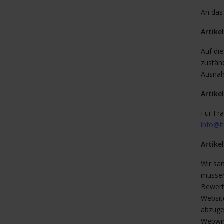
An das
Artike
Auf di
zustän
Ausna
Artike
Für Fr
info@h
Artike
Wir sa
müssen
Bewert
Websit
abzuge
Webwin