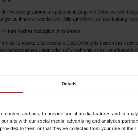
f der Website gesammelten personenbezogenen Daten werden hauptsä
ngen zu Ihnen verwendet und, falls zutreffend, zur Bearbeitung Ihrer
l 7 - Ihre Rechte bezüglich Ihrer Daten
Artikel 13 Absatz 2 Buchstabe b DSGVO hat jede Person das Recht 
ersonenbezogenen Daten oder auf Einschränkung der Verarbeitung, die 
prechen und das Recht auf Datenübertragbarkeit. Sie können diese R
eatshieldings.com
kontaktieren.
olche Antrag muss von einer Kopie eines gültigen Ausweises begleitet
 und unter Angabe der Adresse, unter der Sie kontaktiert werden kön
Details
 erhalten Sie eine Antwort. Je nach Komplexität der Anfragen und der
i Monate verlängert werden.
l 8 - Verarbeitung personenbezogener Daten
e content and ads, to provide social media features and to analy
 our site with our social media, advertising and analytics partn
le eines Verstoßes gegen Rechtsvorschriften, des der Besucher verdäc
strator gesammelten personenbezogenen Daten benötigen, werden di
 provided to them or that they’ve collected from your use of their
 Behörden weitergegeben, woraufhin diese personenbezogenen Daten 