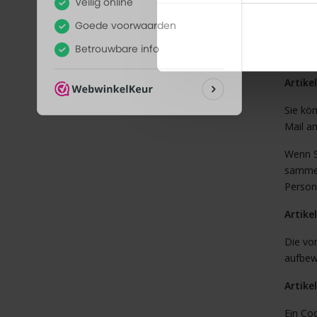
Datensc
Wenn b
Verant
Artike
Sie kö
Mail a
Wenn Si
sammel
Person(
Artike
Die vo
aufbew
Artike
Ein Coo