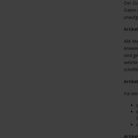
Der Zu
Daten 
unaufg
Artike
Alle M
Anwend
sind g
welche
schrift
Artike
Für ein
Artike