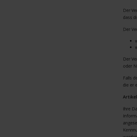
Der Ver
dass di
Der Ver
Der Ver
oder N
Falls d
die er 
Artike
Ihre D
Informa
angese
Kennnu
werden