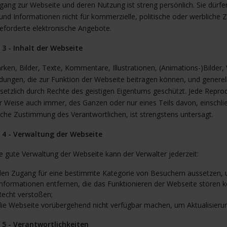
gang zur Webseite und deren Nutzung ist streng persönlich. Sie dürfen
und Informationen nicht für kommerzielle, politische oder werbliche 
eforderte elektronische Angebote.
l 3 - Inhalt der Webseite
arken, Bilder, Texte, Kommentare, Illustrationen, (Animations-)Bilder
ungen, die zur Funktion der Webseite beitragen können, und generell 
esetzlich durch Rechte des geistigen Eigentums geschützt. Jede Repr
r Weise auch immer, des Ganzen oder nur eines Teils davon, einschl
liche Zustimmung des Verantwortlichen, ist strengstens untersagt.
l 4 - Verwaltung der Webseite
e gute Verwaltung der Webseite kann der Verwalter jederzeit:
den Zugang für eine bestimmte Kategorie von Besuchern aussetzen, 
Informationen entfernen, die das Funktionieren der Webseite stören k
Recht verstoßen;
die Webseite vorübergehend nicht verfügbar machen, um Aktualisieru
l 5 - Verantwortlichkeiten