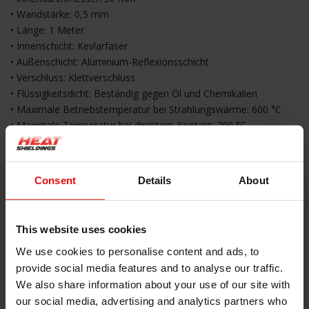
• Wandstärke: 0,5 mm
• Länge: 1 Meter
• Innenschicht: Kevlarfaser
• Außenschicht: Aluminium-Reflexionsschicht
• Verschluss: Klettverschluss
• Flüssigkeitsdicht: Beständig gegen Öl und Chemikalien
• Maximale Betriebstemperatur bei Strahlungswärme: 600 °C
• Maximale Temperatur bei direktem Kontakt: 200 °C
• Schmelztemperatur: 1095 °C
• Farbe: Silber
• Verpackung: 1 Stück à 1 Meter
Consent
Details
About
Wichtigste Eigenschaften
This website uses cookies
• Reflektiert Strahlungswärme bis 600 °C
• Schutz bei direktem Kontakt mit heißen Oberflächen bis 200 °C
We use cookies to personalise content and ads, to
• Flexible Kevlar-Innenschicht für bewegliche Komponenten
provide social media features and to analyse our traffic.
• Einfache Montage durch Klettverschluss
We also share information about your use of our site with
• Keine Demontage von Kabeln oder Leitungen erforderlich
our social media, advertising and analytics partners who