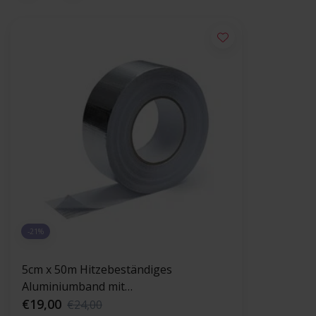
-21%
5cm x 50m Hitzebeständiges
Aluminiumband mit
Glasfaserverstärkung 120 °C
€19,00
€24,00