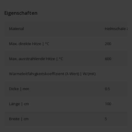
Eigenschaften
Material
Helmschale aus
Max. direkte Hitze | °C
200
Max. ausstrahlende Hitze | °C
600
Wärmeleitfähigkeitskoeffizient (λ-Wert) | W/(mK)
Dicke | mm
0.5
Länge | cm
100
Breite | cm
5