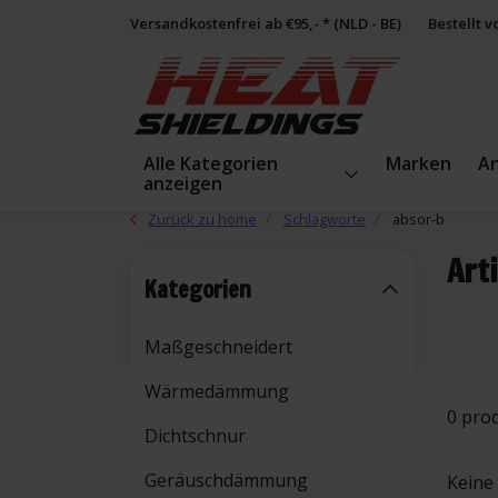
Versandkostenfrei ab €95,- * (NLD - BE)
Bestellt 
Alle Kategorien
Marken
A
anzeigen
Zurück zu home
Schlagworte
absor-b
Art
Kategorien
Maßgeschneidert
Wärmedämmung
0 pro
Dichtschnur
Geräuschdämmung
Keine