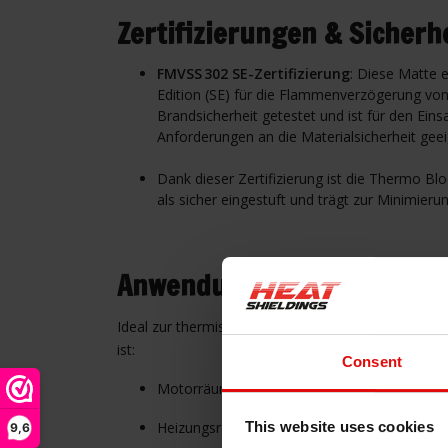
Zertifizierungen & Sicherh
FMVSS 302 SE-Zertifizierung
: Diese Matte 
Edition (SE) für die Flammenverzögerung vo
Brandsicherheit getestet und ist für den Ei
Anforderungen an die Material­sicherheit geei
Dank dieser Zertifizierung ist die Thermo 
als sicher eingestuft und trägt zur Minimieru
Anwendungsbereiche
Ideal zur thermischen und akustischen Isolierung 
ist:
Consent
Motorräume
Heizungsräume
This website uses cookies
9,6