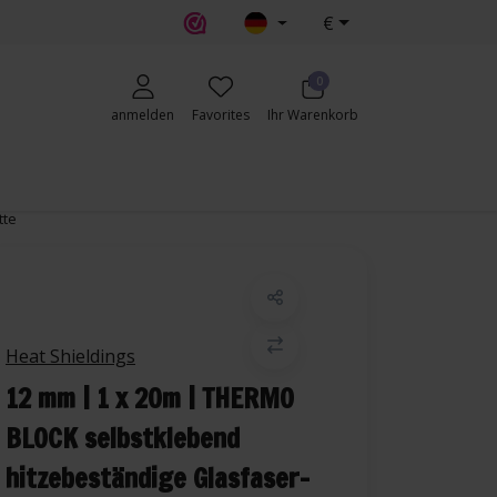
€
erecht
0
anmelden
Favorites
Ihr Warenkorb
tte
Heat Shieldings
12 mm | 1 x 20m | THERMO
BLOCK selbstklebend
hitzebeständige Glasfaser-