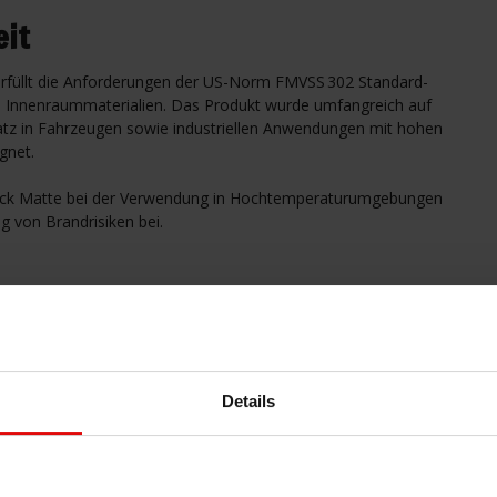
eit
erfüllt die Anforderungen der US-Norm FMVSS 302 Standard-
n Innenraummaterialien. Das Produkt wurde umfangreich auf
nsatz in Fahrzeugen sowie industriellen Anwendungen mit hohen
gnet.
Block Matte bei der Verwendung in Hochtemperatur­umgebungen
ng von Brandrisiken bei.
in Bereichen, in denen herkömmlicher Schaumstoff ungeeignet
Details