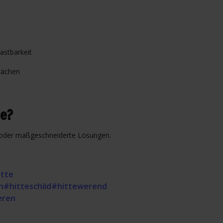
astbarkeit
flächen
e?
ng oder maßgeschneiderte Lösungen.
itte
n
#hitteschild
#hittewerend
leren