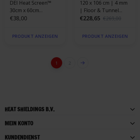
DEI Heat Screen™
120 x 106 cm | 4 mm
30cm x 60cm
| Floor & Tunnel
Klebendes
€38,00
Shield II™
€228,65
€269,00
Hitzeschild
selbstklebend |
Hitzebeständige
PRODUKT ANZEIGEN
PRODUKT ANZEIGEN
matte Glasfaser mit
einer starken
Aluminiumschicht
1
2
HEAT SHIELDINGS B.V.
MEIN KONTO
KUNDENDIENST