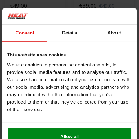
hitzebeständige
€49,00
€39,00
€49,00
Glasfaser-
Isoliermatte
PRODUKT ANZEIGEN
PRODUKT ANZEIGEN
Consent
Details
About
This website uses cookies
We use cookies to personalise content and ads, to
provide social media features and to analyse our traffic.
We also share information about your use of our site with
our social media, advertising and analytics partners who
may combine it with other information that you’ve
provided to them or that they’ve collected from your use
15 mm 100 x 100 cm |
121 x 53 cm | 4 mm
of their services.
E-Glasfaser
SCHWARZ | Floor &
Nadelmatte
€34,00
Tunnel Shield II™
€178,00
selbstklebend |
Allow all
Hitzebeständige