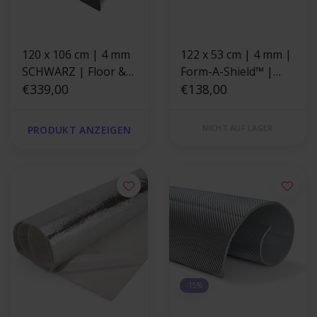
120 x 106 cm | 4 mm
122 x 53 cm | 4 mm |
SCHWARZ | Floor &
Form-A-Shield™ |
Tunnel Shield II™
€339,00
Hitzebeständige
€138,00
selbstklebend |
matte Basaltfaser mit
Hitzebeständige
einer starken
NICHT AUF LAGER
PRODUKT ANZEIGEN
matte Glasfaser mit
Aluminiumschicht
einer starken
Aluminiumschicht
-15%