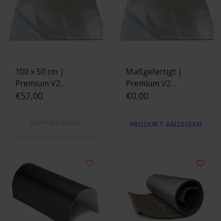
100 x 50 cm |
Maßgefertigt |
Premium V2
Premium V2
Hitzeschutz
€57,00
Hitzeschutz
€0,00
FiberglasSelbstklebe
FiberglasSelbstklebe
nder
nder
NICHT AUF LAGER
PRODUKT ANZEIGEN