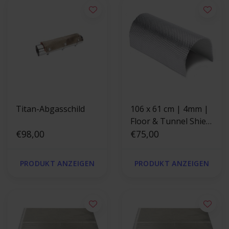
Titan-Abgasschild
106 x 61 cm | 4mm |
Floor & Tunnel Shield
€98,00
II™ | Hitzebeständige
€75,00
Glasfasermatte mit
Aluminiumschicht
PRODUKT ANZEIGEN
PRODUKT ANZEIGEN