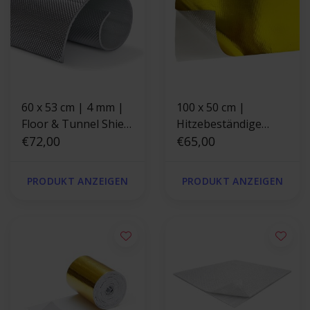
60 x 53 cm | 4 mm |
100 x 50 cm |
Floor & Tunnel Shield
Hitzebeständige
II™ selbstklebend |
€72,00
goldene Folie 400 °C
€65,00
Hitzebeständige
matte Glasfaser mit
PRODUKT ANZEIGEN
PRODUKT ANZEIGEN
einer starken
Aluminiumschicht