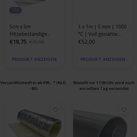
-25%
5cm x 5m
1 x 1m | 5 mm | 1000
Hitzebeständige
°C | Voll genähte
Band Gold 400 °C
€18,75
Silikat-Isolierdecke
€52,00
€25,00
mit Selbstkleber-
Schicht
PRODUKT ANZEIGEN
PRODUKT ANZEIGEN
Versandkostenfrei ab €95,- * (NLD
Bestellt vor 17:00 Uhr wird noch
- BE)
am selben Tag versendet