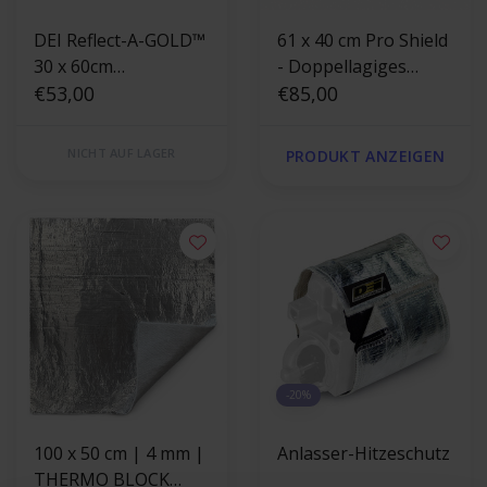
DEI Reflect-A-GOLD™
61 x 40 cm Pro Shield
30 x 60cm
- Doppellagiges
Hitzereflektierende
€53,00
Aluminium
€85,00
Folie gold
hitzeschutzblech
NICHT AUF LAGER
PRODUKT ANZEIGEN
-20%
100 x 50 cm | 4 mm |
Anlasser-Hitzeschutz
THERMO BLOCK