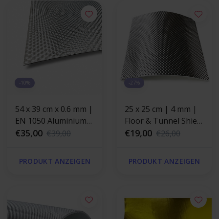
-10%
-27%
54 x 39 cm x 0.6 mm |
25 x 25 cm | 4 mm |
EN 1050 Aluminium
Floor & Tunnel Shield
Wärme- und
€35,00
II™ selbstklebend |
€19,00
€39,00
€26,00
Schallschutzplatte
Hitzebeständige
matte Glasfaser mit
PRODUKT ANZEIGEN
PRODUKT ANZEIGEN
einer starken
Aluminiumschicht