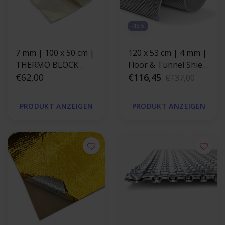
-15%
7 mm | 100 x 50 cm |
120 x 53 cm | 4 mm |
THERMO BLOCK
Floor & Tunnel Shield
selbstklebend
€62,00
II™ selbstklebend |
€116,45
€137,00
hitzebeständige
Hitzebeständige
Glasfaser-
matte Glasfaser mit
PRODUKT ANZEIGEN
PRODUKT ANZEIGEN
Isoliermatte
einer starken
Aluminiumschicht