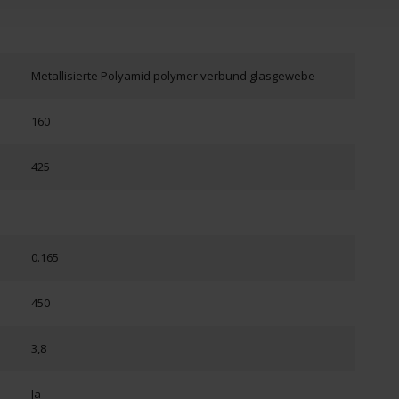
Metallisierte Polyamid polymer verbund glasgewebe
160
425
0.165
450
3,8
Ja