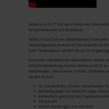
Reflect-A-GOLD™ löst das Problem des Wärmeeintri
die Getriebetunnel und die Einlässe.
Reflect-A-GOLD ist ein selbstklebender Hitzeschild 
Glasfasergewebe laminiert ist. Die Rückseite ist mi
hohe Temperaturen und den Einsatz in Umgebunge
Der leichte selbstklebende Hitzeschild ist einfach 
einfache Handhabung machen Reflect-A-GOLD zu ei
Motorhauben, Motorräume, Schotte, Sitzflächen un
werden müssen.
Für Brandschotts, Schotte, Motorhauben, Fu
Beständig gegen UV-Abbau für lange Lebens
Klebeschicht geschützt durch Applikationsfol
165 μm dick
Einfach anzubringen, löst sich nicht