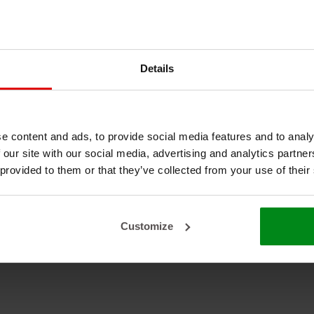
Details
en über das DEI Reflect-A-GOLD™
te isolatie
#hitte
e content and ads, to provide social media features and to analy
en
#hitteschild
#hittewerend
 our site with our social media, advertising and analytics partn
de tape
 provided to them or that they’ve collected from your use of their
Customize