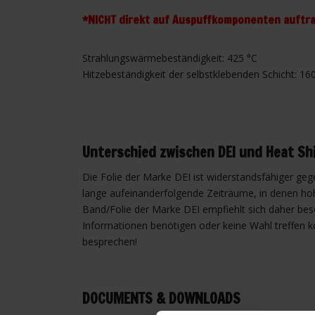
*NICHT direkt auf Auspuffkomponenten auftr
Strahlungswärmebeständigkeit: 425 °C
Hitzebeständigkeit der selbstklebenden Schicht: 160
Unterschied zwischen DEI und Heat Shi
Die Folie der Marke DEI ist widerstandsfähiger ge
lange aufeinanderfolgende Zeiträume, in denen ho
Band/Folie der Marke DEI empfiehlt sich daher b
Informationen benötigen oder keine Wahl treffen kö
besprechen!
DOCUMENTS & DOWNLOADS