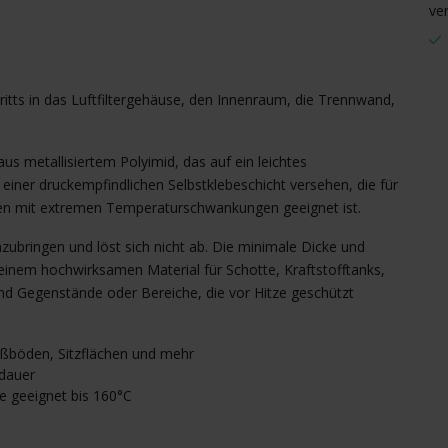
ve
tts in das Luftfiltergehäuse, den Innenraum, die Trennwand,
aus metallisiertem Polyimid, das auf ein leichtes
t einer druckempfindlichen Selbstklebeschicht versehen, die für
n mit extremen Temperaturschwankungen geeignet ist.
anzubringen und löst sich nicht ab. Die minimale Dicke und
nem hochwirksamen Material für Schotte, Kraftstofftanks,
d Gegenstände oder Bereiche, die vor Hitze geschützt
ßböden, Sitzflächen und mehr
dauer
ie geeignet bis 160°C