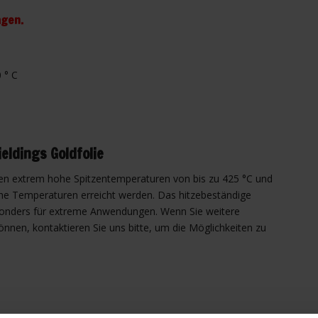
agen.
 ° C
eldings Goldfolie
gen extrem hohe Spitzentemperaturen von bis zu 425 °C und
he Temperaturen erreicht werden. Das hitzebeständige
esonders für extreme Anwendungen. Wenn Sie weitere
nnen, kontaktieren Sie uns bitte, um die Möglichkeiten zu