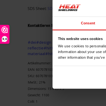
SDS Sheet:
SDS Reflect-A-Gold.pdf
Consent
Kontaktieren Sie uns für weitere Information
This website uses cookies
9,6
#dei
#design engineering
#gold
#goud
#hit
We use cookies to personalis
reflectie
#hittefolie
#hittemat
#hittematt
information about your use of
materiaal
#hittewerende mat
#hitteweren
other information that you’ve
Artikelnummer:: 10394
EAN: 607078103949
SKU: 607078103949
MwSt.: 21%
Dimensions: 15 x 25 x 3
Gewicht: 1100
Colli: 1