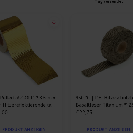
Tag versendet
eflect-A-GOLD™ 3.8cm x
950 °C | DEI Hitzeschutz
m Hitzereflektierende tape
Basaltfaser Titanium ™ 2.5cm
d
,00
x 4.5m
€22,75
PRODUKT ANZEIGEN
PRODUKT ANZEIGEN