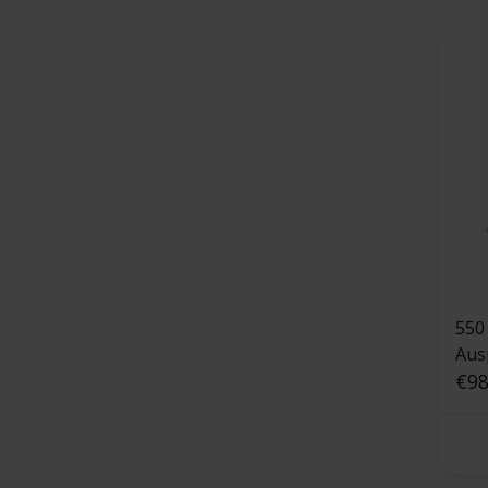
550
Aus
Ker
€98