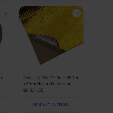
 x
Reflect-A-GOLD™ Rolle 45.7m
x 60cm Hitzereflektierende
Folie gold
€6.031,85
PRODUKT ANZEIGEN