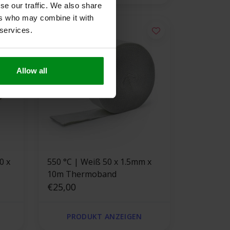
se our traffic. We also share
ers who may combine it with
 services.
Allow all
550 °C | Weiß 50 x 1.5mm x
10m Thermoband
ser
€25,00
PRODUKT ANZEIGEN