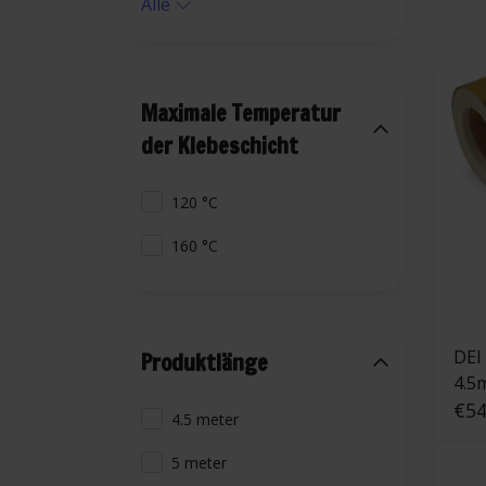
Alle
Maximale Temperatur
der Klebeschicht
120 °C
160 °C
DEI R
Produktlänge
4.5
gol
€54
4.5 meter
5 meter