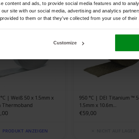
e content and ads, to provide social media features and to analy
 our site with our social media, advertising and analytics partn
 provided to them or that they’ve collected from your use of their
Customize
50 x 1.5mm x
950 °C | DEI Titanium ™ 50 x
 Thermoband
1.5mm x 10.6m
,00
Hitzeschutzband Basaltfa
€59,00
PRODUKT ANZEIGEN
NICHT AUF LAGER