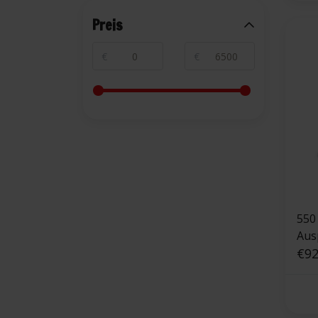
Preis
€
€
550
Aus
Ker
€92