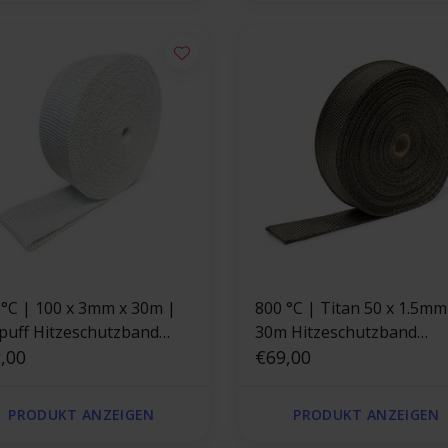
 °C | 100 x 3mm x 30m |
800 °C | Titan 50 x 1.5mm
puff Hitzeschutzband
30m Hitzeschutzband
amik - Glasfaserverstärkt
,00
Basaltfaser Thermoband
€69,00
PRODUKT ANZEIGEN
PRODUKT ANZEIGEN