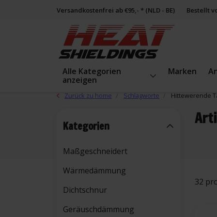
Versandkostenfrei ab €95,- * (NLD - BE)
Bestellt 
Alle Kategorien
Marken
A
anzeigen
Zurück zu home
Schlagworte
Hittewerende 
Art
Kategorien
Maßgeschneidert
Wärmedämmung
32 pr
Dichtschnur
Geräuschdämmung