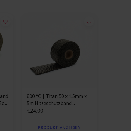
band
800 °C | Titan 50 x 1.5mm x
5m Hitzeschutzband
Basaltfaser Thermoband
€24,00
PRODUKT ANZEIGEN