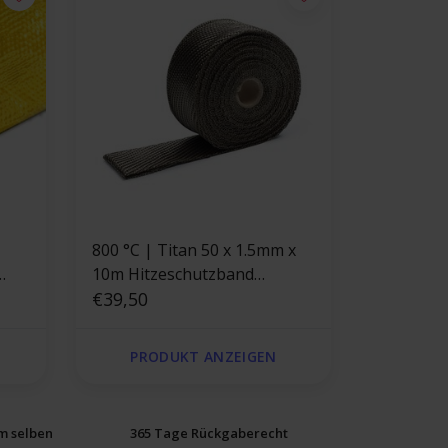
800 °C | Titan 50 x 1.5mm x
10m Hitzeschutzband
Basaltfaser Thermoband
€39,50
PRODUKT ANZEIGEN
am selben
365 Tage Rückgaberecht