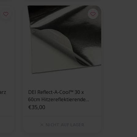
arz
DEI Reflect-A-Cool™ 30 x
60cm Hitzereflektierende
Folie
€35,00
NICHT AUF LAGER