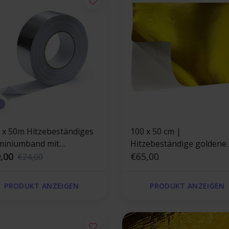
%
 x 50m Hitzebeständiges
100 x 50 cm |
miniumband mit
Hitzebeständige goldene
sfaserverstärkung 120 °C
,00
Folie 400 °C
€65,00
€24,00
PRODUKT ANZEIGEN
PRODUKT ANZEIGEN