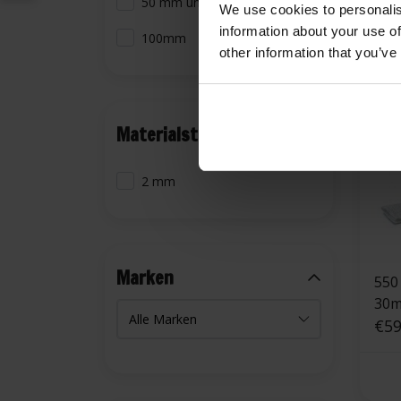
50 mm und größer
We use cookies to personalis
information about your use of
100mm
other information that you’ve
Materialstärke
2 mm
Marken
550 °C | Weiß 
30m
€59