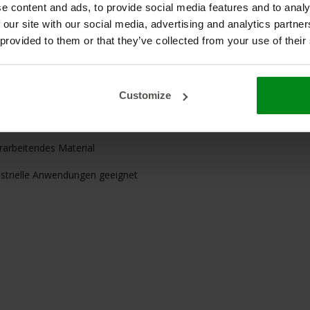
e content and ads, to provide social media features and to analy
 our site with our social media, advertising and analytics partn
 provided to them or that they’ve collected from your use of their
itfähigkeit für effektive Wärmesperre
50 °C
Customize
serband
erarbeitendes Material
ustrielle Anwendungen geeignet