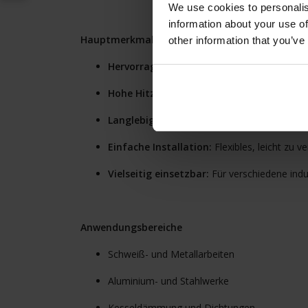
We use cookies to personalis
information about your use of
Hauptmerkmale
other information that you’ve
Hervorragende Isolierung:
Niedrige Wärmele
Hohe Hitzebeständigkeit:
Beständig bis 12
Langlebig:
Längere Lebensdauer als Glasfa
Einfache Installation:
Flexibles, leicht zu v
Vielseitig einsetzbar:
Für verschiedene ind
Anwendungsbereiche
Schweiß- und Metallarbeiten
Aluminium- und Stahlwerke
Kesseldämmung und Dichtungen