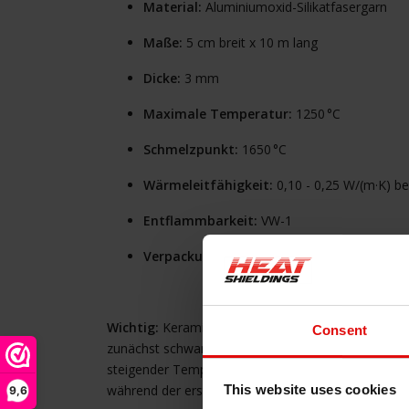
Material:
Aluminiumoxid-Silikatfasergarn
Maße:
5 cm breit x 10 m lang
Dicke:
3 mm
Maximale Temperatur:
1250 °C
Schmelzpunkt:
1650 °C
Wärmeleitfähigkeit:
0,10 - 0,25 W/(m·K) be
Entflammbarkeit:
VW-1
Verpackung:
1 Rolle (5 cm x 10 m)
Wichtig:
Keramikfasern enthalten etwa 15 % organis
Consent
zunächst schwarz verfärben und Rauch abgeben. Dies
steigender Temperatur wird das Produkt wieder wei
während der ersten Nutzung unbedingt erforderlich
This website uses cookies
9,6