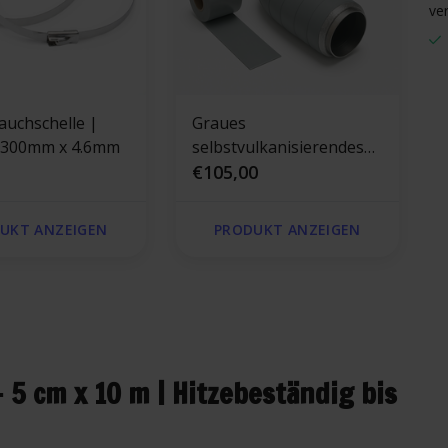
ve
auchschelle |
Graues
 300mm x 4.6mm
selbstvulkanisierendes
Silikonband – 75 mm x 5
€105,00
m
UKT ANZEIGEN
PRODUKT ANZEIGEN
5 cm x 10 m | Hitzebeständig bis