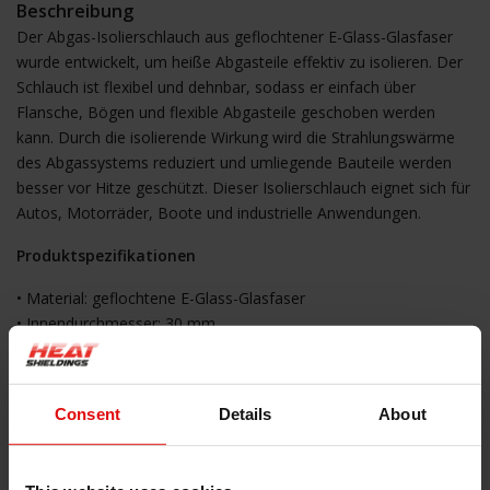
Beschreibung
Der Abgas-Isolierschlauch aus geflochtener E-Glass-Glasfaser
wurde entwickelt, um heiße Abgasteile effektiv zu isolieren. Der
Schlauch ist flexibel und dehnbar, sodass er einfach über
Flansche, Bögen und flexible Abgasteile geschoben werden
kann. Durch die isolierende Wirkung wird die Strahlungswärme
des Abgassystems reduziert und umliegende Bauteile werden
besser vor Hitze geschützt. Dieser Isolierschlauch eignet sich für
Autos, Motorräder, Boote und industrielle Anwendungen.
Produktspezifikationen
• Material: geflochtene E-Glass-Glasfaser
• Innendurchmesser: 30 mm
• Maximale Durchmesserdehnung: bis 45 mm
• Länge: 2 Meter
• Wandstärke: ca. 3 mm
Consent
Details
About
• Farbe: Weiß
• Gewicht: ca. 600 g
• Lieferung: Rolle, einfach auf Maß zuschneidbar