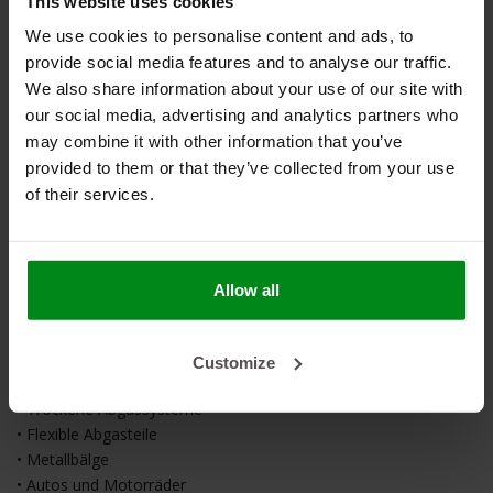
This website uses cookies
• Temperaturbeständigkeit: bis 550 °C dauerhaft
• Spitzenbelastung: bis 600 °C
We use cookies to personalise content and ads, to
provide social media features and to analyse our traffic.
Wichtigste Eigenschaften
We also share information about your use of our site with
our social media, advertising and analytics partners who
• Dehnbar bis zu 50 Prozent zusätzlichem Durchmesser
may combine it with other information that you’ve
• Flexibel und einfach über Abgasteile zu schieben
provided to them or that they’ve collected from your use
• Geeignet zur Reduzierung von Strahlungswärme
of their services.
• Hilft, umliegende Bauteile vor Hitze zu schützen
• Formstabil bei hohen Temperaturen
• Wasserabweisende Glasfasern
• Beständig gegen verschiedene chemische Einflüsse
Allow all
• Kann eine dämpfende Wirkung auf Geräusche und Vibrationen
haben
Customize
Anwendungen
• Trockene Abgassysteme
• Flexible Abgasteile
• Metallbälge
• Autos und Motorräder