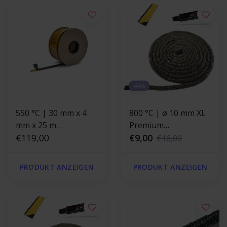
-44%
550 °C | 30 mm x 4
800 °C | ø 10 mm XL
mm x 25 m
Premium
Hitzebeständige
€119,00
Reparaturset für
€9,00
€16,00
Dichtung
Ofendichtung - rund
selbstklebend |
PRODUKT ANZEIGEN
PRODUKT ANZEIGEN
Ofendichtung