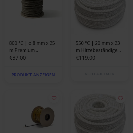
800 °C | ø 8 mm x 25
550 °C | 20 mm x 23
m Premium
m Hitzebeständige
Hitzebeständige
€37,00
Dichtschnur |
€119,00
Schnur |
Ofendichtung
Ofendichtung
NICHT AUF LAGER
PRODUKT ANZEIGEN