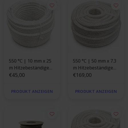
550 °C | 10 mm x 25
550 °C | 50 mm x 7.3
m Hitzebeständige
m Hitzebeständige
Schnur |
€45,00
Dichtschnur |
€169,00
Ofendichtung
Ofendichtung
Quadrat
PRODUKT ANZEIGEN
PRODUKT ANZEIGEN