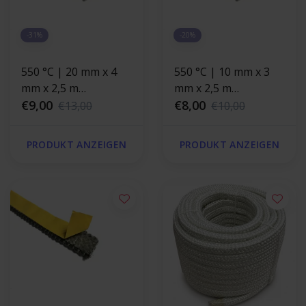
-31%
-20%
550 °C | 20 mm x 4
550 °C | 10 mm x 3
mm x 2,5 m
mm x 2,5 m
Hitzebeständige
€9,00
Hitzebeständige
€8,00
€13,00
€10,00
Dichtung |
Dichtung |
Selbstklebende
Selbstklebende
PRODUKT ANZEIGEN
PRODUKT ANZEIGEN
Ofendichtband
Ofendichtband