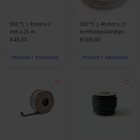
550 °C | 8 mm x 2
550 °C | 40 mm x 11
mm x 25 m
m Hitzebeständige
Hitzebeständige
€45,00
Dichtschnur |
€169,00
Dichtung |
Ofendichtung
Selbstklebende
PRODUKT ANZEIGEN
PRODUKT ANZEIGEN
Ofendichtband