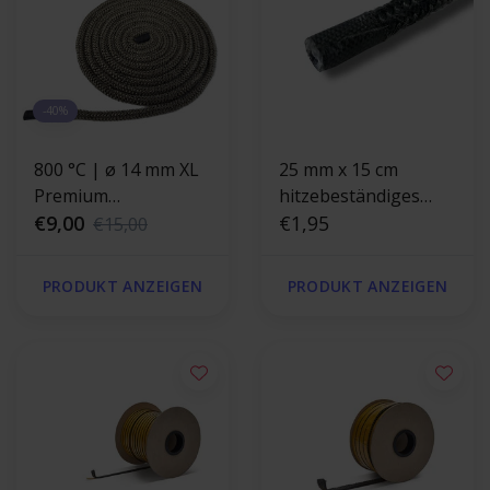
-40%
800 °C | ø 14 mm XL
25 mm x 15 cm
Premium
hitzebeständiges
Reparaturset für
€9,00
Endband
€1,95
€15,00
Ofendichtung - rund
PRODUKT ANZEIGEN
PRODUKT ANZEIGEN