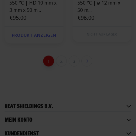
550 °C | HD 10 mm x
550 °C | ø 12 mm x
3 mm x 50 m
50 m
Hitzebeständige
€95,00
Hitzebeständige
€98,00
Dichtung
schwarze Schnur |
selbstklebend |
Ofendichtung
NICHT AUF LAGER
PRODUKT ANZEIGEN
Ofendichtung
1
2
3
HEAT SHIELDINGS B.V.
MEIN KONTO
KUNDENDIENST