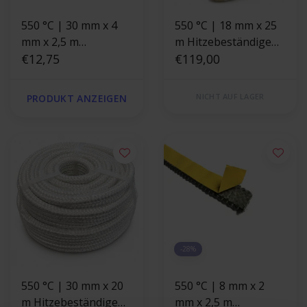
550 °C | 30 mm x 4
550 °C | 18 mm x 25
mm x 2,5 m
m Hitzebeständige
Hitzebeständige
€12,75
Schnur |
€119,00
Dichtung |
Ofendichtung
Selbstklebende
NICHT AUF LAGER
PRODUKT ANZEIGEN
Ofendichtband
-28%
550 °C | 30 mm x 20
550 °C | 8 mm x 2
m Hitzebeständige
mm x 2,5 m