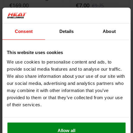
Dichtschnur |
€169,00
Hitzebeständige
€7,00
€9,75
Ofendichtung
Dichtung |
Selbstklebende
PRODUKT ANZEIGEN
PRODUKT ANZEIGEN
Ofendichtband
Consent
Details
About
This website uses cookies
We use cookies to personalise content and ads, to
provide social media features and to analyse our traffic.
We also share information about your use of our site with
our social media, advertising and analytics partners who
-40%
-47%
may combine it with other information that you’ve
provided to them or that they’ve collected from your use
800 °C | ø 8 mm
800 °C | ø 12 mm XL
of their services.
Premium
Premium
Reparaturset für
€9,00
Reparaturset für
€9,00
€15,00
€17,00
Ofendichtung - rund
Ofendichtung - rund
Allow all