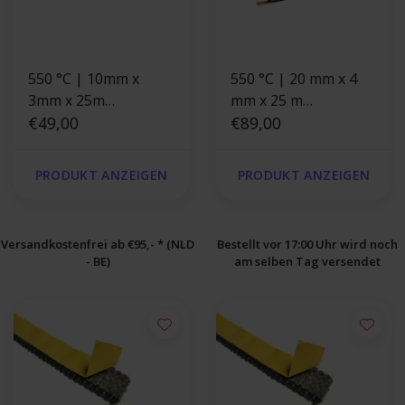
550 °C | 10mm x
550 °C | 20 mm x 4
3mm x 25m
mm x 25 m
Hitzebeständige
€49,00
Hitzebeständige
€89,00
Dichtung
Dichtung
selbstklebend |
selbstklebend |
PRODUKT ANZEIGEN
PRODUKT ANZEIGEN
Ofendichtung
Ofendichtung
Schwarz
Versandkostenfrei ab €95,- * (NLD
Bestellt vor 17:00 Uhr wird noch
- BE)
am selben Tag versendet