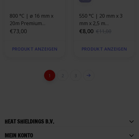
800 °C | ø 16 mm x
550 °C | 20 mm x 3
20m Premium
mm x 2,5 m
Hitzebeständige
€73,00
Hitzebeständige
€8,00
€11,00
Schnur |
Dichtung |
Ofendichtung
Selbstklebende
PRODUKT ANZEIGEN
PRODUKT ANZEIGEN
Ofendichtband
1
2
3
HEAT SHIELDINGS B.V.
MEIN KONTO