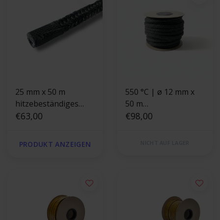
25 mm x 50 m
550 °C | ø 12 mm x
hitzebeständiges
50 m
Endband
€63,00
Hitzebeständige
€98,00
schwarze Schnur |
Ofendichtung
NICHT AUF LAGER
PRODUKT ANZEIGEN