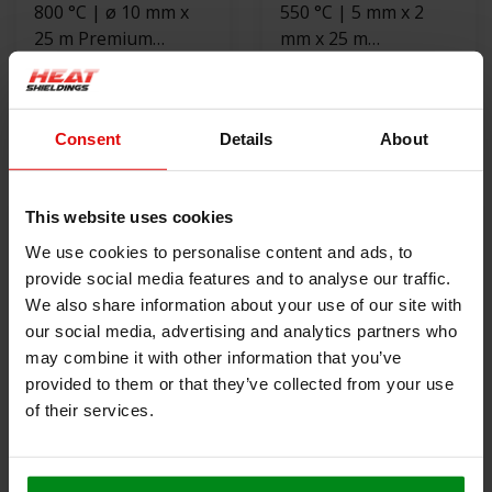
800 °C | ø 10 mm x
550 °C | 5 mm x 2
25 m Premium
mm x 25 m
Hitzebeständige
€44,00
Hitzebeständige
€42,00
Schnur |
Dichtung |
Ofendichtung
Selbstklebende
PRODUKT ANZEIGEN
PRODUKT ANZEIGEN
Consent
Details
About
Ofendichtband
This website uses cookies
We use cookies to personalise content and ads, to
provide social media features and to analyse our traffic.
We also share information about your use of our site with
our social media, advertising and analytics partners who
may combine it with other information that you’ve
provided to them or that they’ve collected from your use
of their services.
550 °C | 10 mm x 25
800 °C | ø 8 mm x 25
m Hitzebeständige
m Premium
Schnur |
€45,00
Hitzebeständige
€37,00