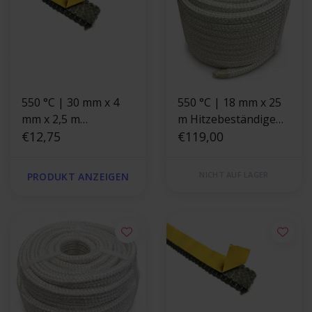
550 °C | 30 mm x 4
550 °C | 18 mm x 25
mm x 2,5 m
m Hitzebeständige
Hitzebeständige
€12,75
Schnur |
€119,00
Dichtung |
Ofendichtung
Selbstklebende
NICHT AUF LAGER
PRODUKT ANZEIGEN
Ofendichtband