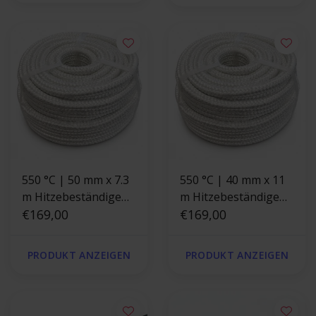
550 °C | 50 mm x 7.3
550 °C | 40 mm x 11
m Hitzebeständige
m Hitzebeständige
Dichtschnur |
€169,00
Dichtschnur |
€169,00
Ofendichtung
Ofendichtung
Quadrat
PRODUKT ANZEIGEN
PRODUKT ANZEIGEN