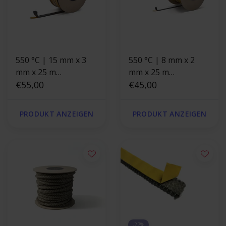
550 °C | 15 mm x 3
550 °C | 8 mm x 2
mm x 25 m
mm x 25 m
Hitzebeständige
€55,00
Hitzebeständige
€45,00
Dichtung
Dichtung |
selbstklebend |
Selbstklebende
PRODUKT ANZEIGEN
PRODUKT ANZEIGEN
Ofendichtung
Ofendichtband
Schwarz
-27%