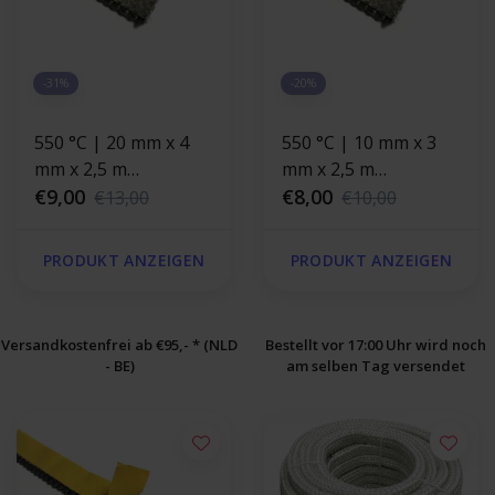
-31%
-20%
550 °C | 20 mm x 4
550 °C | 10 mm x 3
mm x 2,5 m
mm x 2,5 m
Hitzebeständige
€9,00
Hitzebeständige
€8,00
€13,00
€10,00
Dichtung |
Dichtung |
Selbstklebende
Selbstklebende
PRODUKT ANZEIGEN
PRODUKT ANZEIGEN
Ofendichtband
Ofendichtband
Versandkostenfrei ab €95,- * (NLD
Bestellt vor 17:00 Uhr wird noch
- BE)
am selben Tag versendet