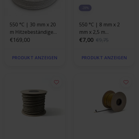
-28%
550 °C | 30 mm x 20
550 °C | 8 mm x 2
m Hitzebeständige
mm x 2,5 m
Dichtschnur |
€169,00
Hitzebeständige
€7,00
€9,75
Ofendichtung
Dichtung |
Selbstklebende
PRODUKT ANZEIGEN
PRODUKT ANZEIGEN
Ofendichtband