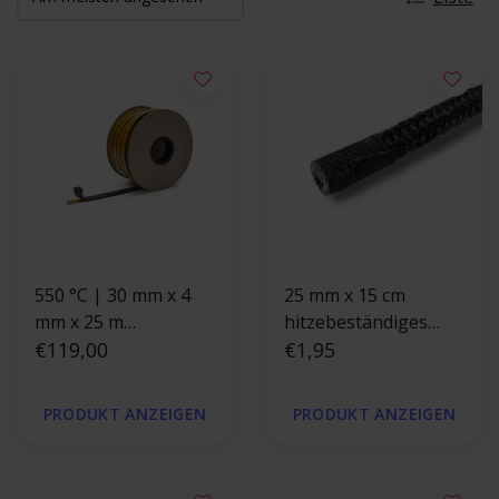
550 °C | 30 mm x 4
25 mm x 15 cm
mm x 25 m
hitzebeständiges
Hitzebeständige
€119,00
Endband
€1,95
Dichtung
selbstklebend |
PRODUKT ANZEIGEN
PRODUKT ANZEIGEN
Ofendichtung