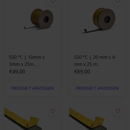
550 °C | 10mm x
550 °C | 20 mm x 4
3mm x 25m
mm x 25 m
Hitzebeständige
€49,00
Hitzebeständige
€89,00
Dichtung
Dichtung
selbstklebend |
selbstklebend |
PRODUKT ANZEIGEN
PRODUKT ANZEIGEN
Ofendichtung
Ofendichtung
Schwarz