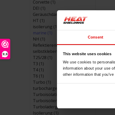
Corvette (1)
DEI (1)
Geräuschdämmung (1)
HT (1)
isolierung (1)
marine (1)
Consent
NH (1)
Reflektierende Folien (1)
selbstklebend (1)
This website uses cookies
9,6
T25/28 (1)
We use cookies to personalis
T3 (1)
information about your use of
T4 (1)
other information that you’ve
T6 (1)
Turbo (1)
turbocharger (1)
Turboisolationsabdeckung (1)
Turboisolierung (1)
Turboladergehäuse-
Isolierung (1)