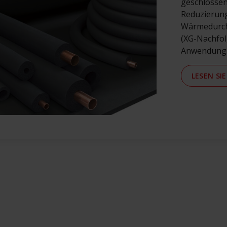
geschlossenz
Reduzierun
Wärmedurch
(XG-Nachfol
Anwendung
LESEN SI