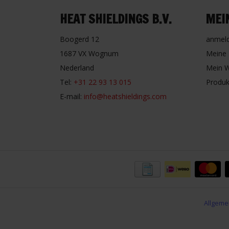
HEAT SHIELDINGS B.V.
MEI
Boogerd 12
anmel
1687 VX Wognum
Meine 
Nederland
Mein W
Tel:
+31 22 93 13 015
Produk
E-mail:
info@heatshieldings.com
Allgeme