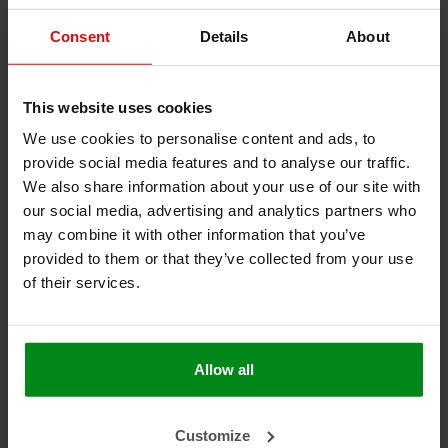
armaflex (1)
camper (1)
Consent
Details
About
Corvette (1)
DEI (1)
Geräuschdämmung (1)
This website uses cookies
HT (1)
We use cookies to personalise content and ads, to
isolierung (1)
provide social media features and to analyse our traffic.
marine (1)
We also share information about your use of our site with
NH (1)
our social media, advertising and analytics partners who
Reflektierende Folien (1)
may combine it with other information that you’ve
selbstklebend (1)
provided to them or that they’ve collected from your use
T25/28 (1)
of their services.
T3 (1)
T4 (1)
T6 (1)
Turbo (1)
Allow all
turbocharger (1)
Turboisolationsabdeckung (1)
Customize
Turboisolierung (1)