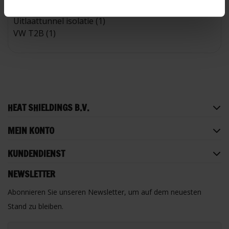
Turboladergehäuse-Isolierung (1)
Uitlaattunnel isolatie (1)
VW T2B (1)
HEAT SHIELDINGS B.V.
MEIN KONTO
KUNDENDIENST
NEWSLETTER
Abonnieren Sie unseren Newsletter, um auf dem neuesten
Stand zu bleiben.