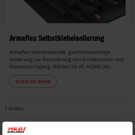
Armaflex Selbstklebeisolierung
Armaflex: selbstklebende, geschlossenzellige
Isolierung zur Reduzierung von Kondensation und
Wärmedurchgang. Wählen Sie AF, HOME (XG-
Nachfolger), HT oder NH je nach Anwendung.
LESEN SIE MEHR
1 Artikel
Schlagworte