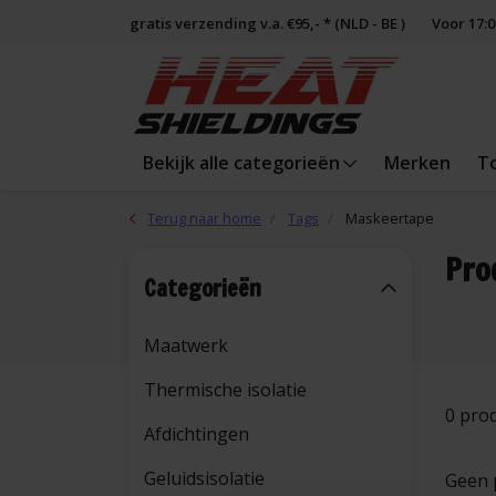
gratis verzending v.a. €95,- * (NLD - BE )
Voor 17:
Bekijk alle categorieën
Merken
T
Terug naar home
Tags
Maskeertape
Pro
Categorieën
Maatwerk
Thermische isolatie
0 pro
Afdichtingen
Geluidsisolatie
Geen 