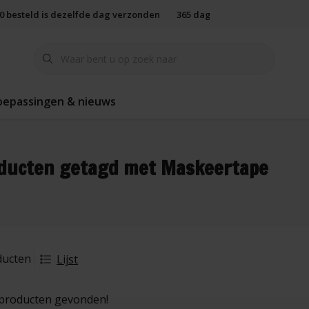
00 besteld is dezelfde dag verzonden
365 dagen retourbeleid
oepassingen & nieuws
ducten getagd met Maskeertape
ducten
Lijst
producten gevonden!