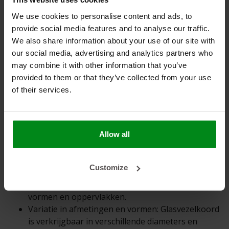
Belangrijke eigenschappen van glasvezelkoord voor de B2B-
We use cookies to personalise content and ads, to
markt:
provide social media features and to analyse our traffic.
Hoge temperatuurbestendigheid: Glasvezels zijn
We also share information about your use of our site with
bestand tegen extreme temperaturen, waardoor
our social media, advertising and analytics partners who
het koord zijn afdichtingseigenschappen behoudt,
may combine it with other information that you’ve
zelfs in veeleisende omgevingen.
provided to them or that they’ve collected from your use
Chemische bestendigheid: Glasvezel is bestand
of their services.
tegen veel chemicaliën, waardoor het koord
geschikt is voor gebruik in corrosieve
omgevingen.
Allow all
Duurzaamheid: Glasvezelkoord is slijtvast en heeft
een lange levensduur, wat leidt tot minder
onderhoud en vervanging.
Customize
Flexibiliteit: Het koord is flexibel en kan
gemakkelijk worden aangepast aan verschillende
vormen en oppervlakken.
Variatie in afmetingen en vormen: Glasvezelkoord
is verkrijgbaar in verschillende diameters en