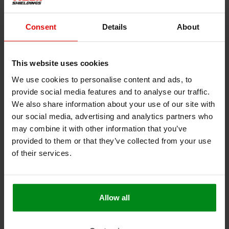
- BE )
dag verzonden
Consent
Details
About
This website uses cookies
We use cookies to personalise content and ads, to
provide social media features and to analyse our traffic.
We also share information about your use of our site with
-47%
-40%
our social media, advertising and analytics partners who
may combine it with other information that you’ve
800 °C | ø 12 mm |
800 °C | ø 14 mm |
provided to them or that they’ve collected from your use
XL 50ml lijm |
XL 50ml lijm |
of their services.
Premium
€9,00
Premium
€9,00
€17,00
€15,00
kachelkoord
kachelkoord
reparatieset - rond
reparatieset - rond
BEKIJK PRODUCT
BEKIJK PRODUCT
Allow all