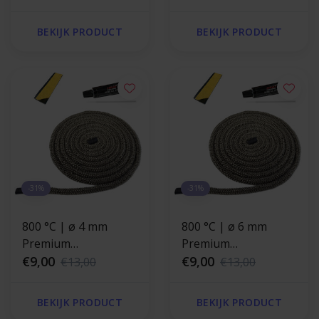
BEKIJK PRODUCT
BEKIJK PRODUCT
-31%
-31%
800 °C | ø 4 mm
800 °C | ø 6 mm
Premium
Premium
kachelkoord
€9,00
kachelkoord
€9,00
€13,00
€13,00
reparatieset - rond
reparatieset - rond
BEKIJK PRODUCT
BEKIJK PRODUCT