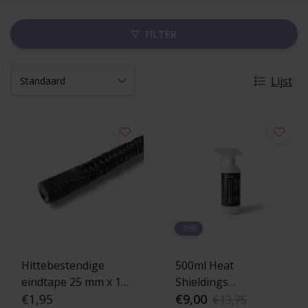
FILTER
Lijst
-35%
Hittebestendige
500ml Heat
eindtape 25 mm x 15
Shieldings
cm
€1,95
Kachelruiten Reiniger
€9,00
€13,75