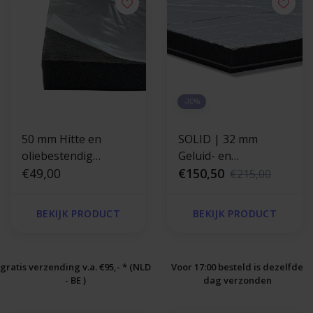
-30%
50 mm Hitte en
SOLID | 32 mm
oliebestendig
Geluid- en
zelfklevend
€49,00
brandwerende plaat
€150,50
€215,00
isolatieschuim - Hitte
en oliebestendig
BEKIJK PRODUCT
BEKIJK PRODUCT
gratis verzending v.a. €95,- * (NLD
Voor 17:00 besteld is dezelfde
- BE )
dag verzonden