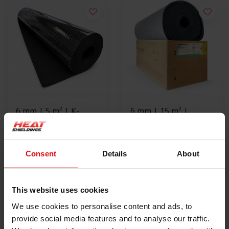
6 mm | 5 m² | K-
6 mm | 15 m² |
FLEX® ST -
Armaflex mat AF -
zelfklevend
€148,00
zelfklevend
€295,00
Consent
Details
About
BEKIJK PRODUCT
BEKIJK PRODUCT
This website uses cookies
We use cookies to personalise content and ads, to
provide social media features and to analyse our traffic.