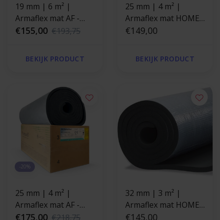
19 mm | 6 m² |
25 mm | 4 m² |
Armaflex mat AF -
Armaflex mat HOME -
zelfklevend
€155,00
zelfklevend
€149,00
€193,75
BEKIJK PRODUCT
BEKIJK PRODUCT
-20%
25 mm | 4 m² |
32 mm | 3 m² |
Armaflex mat AF -
Armaflex mat HOME -
zelfklevend
€175,00
zelfklevend
€145,00
€218,75