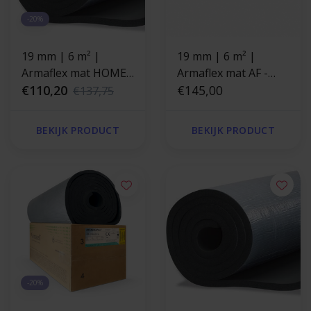
-20%
19 mm | 6 m² |
19 mm | 6 m² |
Armaflex mat HOME -
Armaflex mat AF -
zelfklevend
€110,20
Zonder kleeflaag
€145,00
€137,75
BEKIJK PRODUCT
BEKIJK PRODUCT
-20%