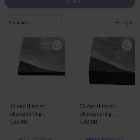
FILTER
Lijst
10 mm Hitte en
20 mm Hitte en
oliebestendig
oliebestendig
zelfklevend
€35,00
zelfklevend
€38,00
isolatieschuim - Hitte
isolatieschuim - Hitte
en oliebestendig
en oliebestendig
NIET OP VOORRAAD
BEKIJK PRODUCT