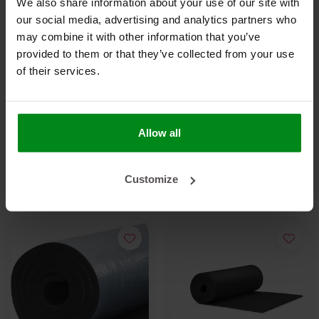
We also share information about your use of our site with
our social media, advertising and analytics partners who
may combine it with other information that you’ve
provided to them or that they’ve collected from your use
-20%
of their services.
10 mm | 10 m² |
10 mm | 10 m² |
Armaflex mat HOME -
Armaflex mat AF -
Allow all
zelfklevend
€175,00
zelfklevend
€225,00
€281,25
Customize
BEKIJK PRODUCT
BEKIJK PRODUCT