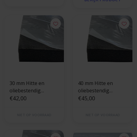
30 mm Hitte en
40 mm Hitte en
oliebestendig
oliebestendig
zelfklevend
€42,00
zelfklevend
€45,00
isolatieschuim - Hitte
isolatieschuim - Hitte
en oliebestendig
en oliebestendig
NIET OP VOORRAAD
NIET OP VOORRAAD