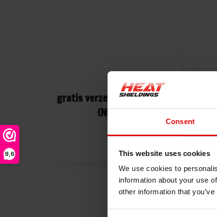
gratis verzending v.a. €95,- *
V
(NLD & BE)
de
Consent
This website uses cookies
9,6
We use cookies to personalis
information about your use of
other information that you’ve