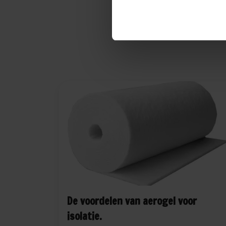
De voordelen van aerogel voor
isolatie.