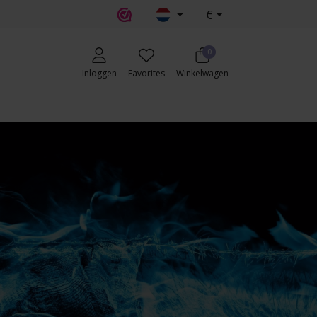
€
0
Inloggen
Favorites
Winkelwagen