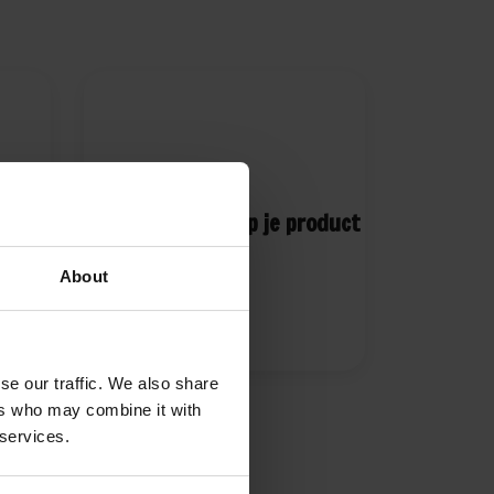
eid
1 jaar garantie op je product
About
se our traffic. We also share
ers who may combine it with
 services.