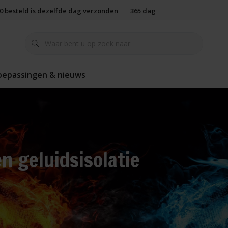
00 besteld is dezelfde dag verzonden
365 dagen retourbeleid
oepassingen & nieuws
en geluidsisolatie