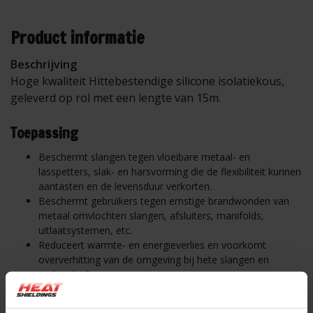
Product informatie
Beschrijving
Hoge kwaliteit Hittebestendige silicone isolatiekous,
geleverd op rol met een lengte van 15m.
Toepassing
Beschermt slangen tegen vloeibare metaal- en
lasspetters, slak- en harsvorming die de flexibiliteit kunnen
aantasten en de levensduur verkorten.
Beschermt gebruikers tegen ernstige brandwonden van
metaal omvlochten slangen, afsluiters, manifolds,
uitlaatsystemen, etc.
Reduceert warmte- en energieverlies en voorkomt
oververhitting van de omgeving bij hete slangen en
andere leidingcomponenten.
Geschikt voor: aluminiumgieterijen, ijzergieterijen,
glasfabrieken, machinekamers, hete olieleidingen,