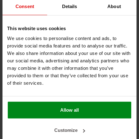
snijapparatuur, extrusiebedrijven, luchtvaart,
Consent
Details
About
bronsgieterijen, scheepswerven, stoomtoepassingen,
lasmachines en -apparatuur, en energiecentrales.
Temperatuurbereik
This website uses cookies
We use cookies to personalise content and ads, to
Continu: -54 °C tot +260 °C
15-20 minuten: +1000 °C
provide social media features and to analyse our traffic.
15-30 seconden: +1650 °C
We also share information about your use of our site with
our social media, advertising and analytics partners who
Materialen
may combine it with other information that you’ve
Gebreide glasfiber, gecoat met siliconenrubber
provided to them or that they’ve collected from your use
of their services.
Uitvoering
Flexibel gevlochten
Signaalrode kleur door hoge dosering ijzeroxide voor
Allow all
verhoogde hittebestendigheid
Verouderingsbestendig
Bestand tegen oliën, brandstoffen en thermische
Customize
vloeistoffen