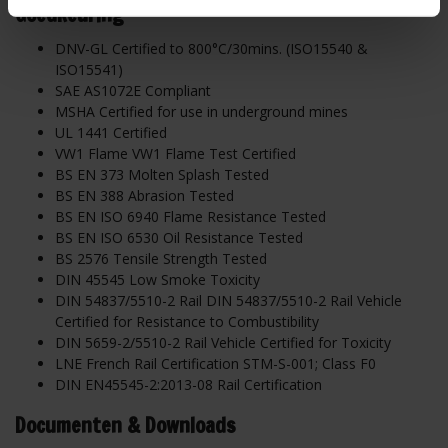
Goedkeuring
DNV-GL Certified to 800°C/30mins. (ISO15540 &
ISO15541)
SAE AS1072E Compliant
MSHA Certified for use in underground mines
UL 1441 Certified
VW1 Flame VW1 Flame Test Certified
BS EN 373 Molten Splash Tested
BS EN 388 Abrasion Tested
BS EN ISO 6940 Flame Resistance Tested
BS EN ISO 6530 Oil Resistance Tested
BS 2576 Tensile Strength Tested
DIN 45545 Low Smoke Toxicity
DIN 54837/5510-2 Rail DIN 54837/5510-2 Rail Vehicle
Certified for Resistance to Combustibility
DIN 5659-2/5510-2 Rail Vehicle Certified for Toxicity
LNE French Rail Certification STM-S-001; Class F0
DIN EN45545-2:2013-08 Rail Certification
Documenten & Downloads