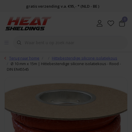
gratis verzending v.a. €95,- * (NLD - BE )
0
Terug naar home
Hittebestendige silicone isolatiekous
Ø 10 mm x 15m | Hittebestendige silicone isolatiekous - Rood -
DIN EN45545