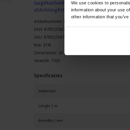
laag
#kachel
#kachelband
#kachelkoord
#ka
We use cookies to personalis
afdichting
#thermische afdichting
information about your use of
other information that you’ve
Artikelnummer: HSSEAL15.3.25
EAN: 8785255870401
SKU: 8785255870401
btw: 21%
Dimensions: 20 x 20 x 3
Gewicht: 1500
Specificaties
Materiaal
Lengte | m
Breedte | mm