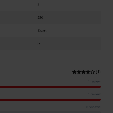
3
550
Zwart
Ja
(1)
1 review
1 review
0 reviews