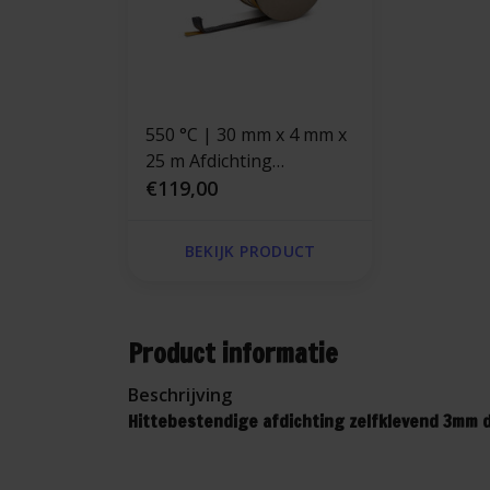
550 °C | 30 mm x 4 mm x
25 m Afdichting
zelfklevend |
€119,00
Kachelkoord plat
hittebestendig
BEKIJK PRODUCT
Product informatie
Beschrijving
Hittebestendige afdichting zelfklevend 3mm d