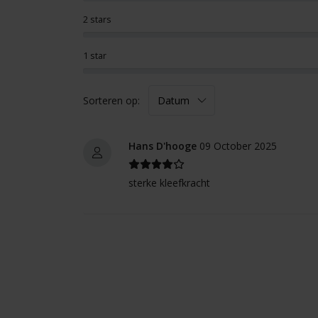
2 stars
1 star
Sorteren op:
Hans D'hooge
09 October 2025
sterke kleefkracht