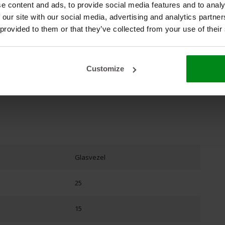
chelkoord plat
#kachellint
#koord
#oven
e content and ads, to provide social media features and to analy
 our site with our social media, advertising and analytics partn
 provided to them or that they’ve collected from your use of their
Customize
Glasvezel
25
15