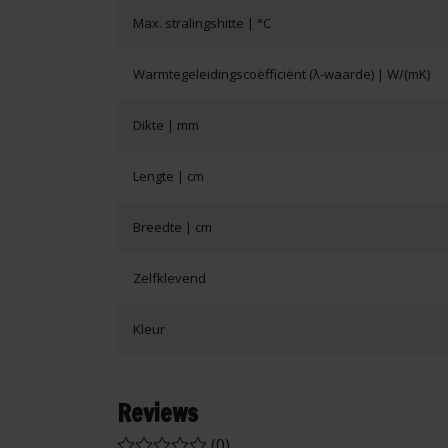
Max. stralingshitte | °C
Warmtegeleidingscoëfficiënt (λ-waarde) | W/(mK)
Dikte | mm
Lengte | cm
Breedte | cm
Zelfklevend
Kleur
Reviews
(0)