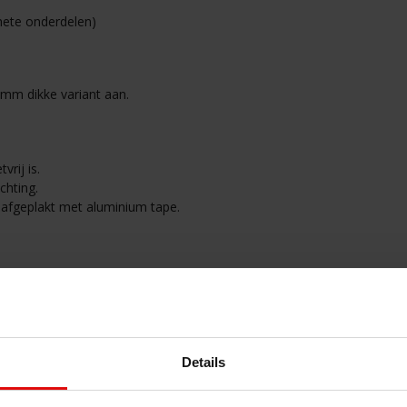
hete onderdelen)
 mm dikke variant aan.
rij is.
chting.
afgeplakt met aluminium tape.
Details
resistant