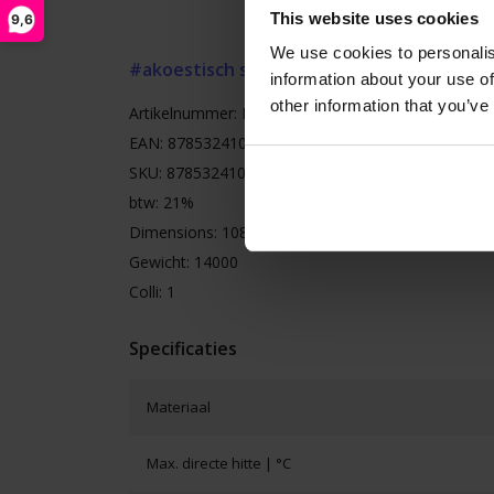
This website uses cookies
9,6
We use cookies to personalis
#akoestisch schuim
#akoestische isoaltie
#
information about your use of
other information that you’ve
Artikelnummer: HSFO.PU30.060
EAN: 8785324103294
SKU: 8785324103294
btw: 21%
Dimensions: 108 x 16 x 16
Gewicht: 14000
Colli: 1
Specificaties
Materiaal
Max. directe hitte | °C