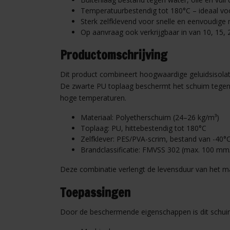
Temperatuurbestendig tot 180°C – ideaal vo
Sterk zelfklevend voor snelle en eenvoudige
Op aanvraag ook verkrijgbaar in van 10, 15, 
Productomschrijving
Dit product combineert hoogwaardige geluidsisola
De zwarte PU toplaag beschermt het schuim tegen vo
hoge temperaturen.
Materiaal: Polyetherschuim (24–26 kg/m³)
Toplaag: PU, hittebestendig tot 180°C
Zelfklever: PES/PVA-scrim, bestand van -40°
Brandclassificatie: FMVSS 302 (max. 100 mm
Deze combinatie verlengt de levensduur van het ma
Toepassingen
Door de beschermende eigenschappen is dit schuim p