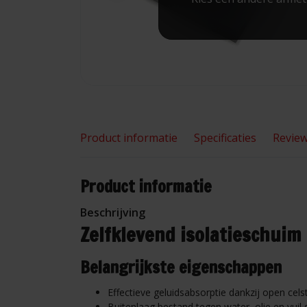
Product informatie
Specificaties
Revie
Product informatie
Beschrijving
Zelfklevend isolatieschuim 
Belangrijkste eigenschappen
Effectieve geluidsabsorptie dankzij open ce
Buitenlaag bestand tegen water, olie en vui