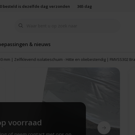
00 besteld is dezelfde dag verzonden
365 dagen retourbeleid
oepassingen & nieuws
0 mm | Zelfklevend isolatieschuim - Hitte en oliebestendig | FMVSS302 Bra
op voorraad
ing of neem contact met ons op