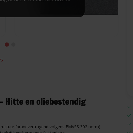
ws
– Hitte en oliebestendig
lstructuur (brandvertragend volgens FMVSS 302 norm).
l dankzij beschermende PU toplaag.