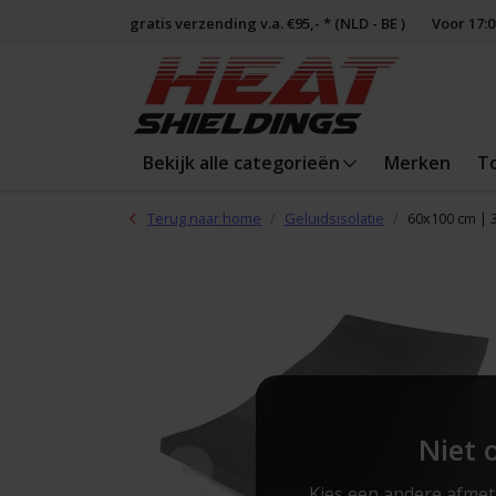
gratis verzending v.a. €95,- * (NLD - BE )
Voor 17:
Bekijk alle categorieën
Merken
T
Terug naar home
Geluidsisolatie
60x100 cm | 3
Niet 
Kies een andere afmet