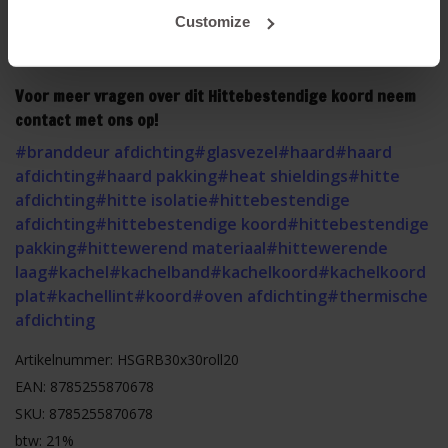
Dit product bevat glasvezels, neem vooraf de montage
Customize
onze veiligheidsvoorschriften in acht. Klik
HIER
om de
veiligheidsvoorschriften te lezen.
Voor meer vragen over dit Hittebestendige koord neem
contact met ons op!
#branddeur afdichting
#glasvezel
#haard
#haard
afdichting
#haard pakking
#heat shieldings
#hitte
afdichting
#hitte isolatie
#hittebestendige
afdichting
#hittebestendige koord
#hittebestendige
pakking
#hittewerend materiaal
#hittewerende
laag
#kachel
#kachelband
#kachelkoord
#kachelkoord
plat
#kachellint
#koord
#oven afdichting
#thermische
afdichting
Artikelnummer: HSGRB30x30roll20
EAN: 8785255870678
SKU: 8785255870678
btw: 21%