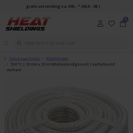
gratis verzending v.a. €95,- * (NLD - BE )
0
Terug naar home
Afdichtingen
550 °C | 30 mm x 20 m Hittebestendig koord | Kachelkoord
vierkant