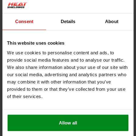
Product informatie
Consent
Details
About
Beschrijving
Hittebestendig koord wit| Kachelkoord vierkant
This website uses cookies
We use cookies to personalise content and ads, to
Dit hittebestendige koord is zeer geschikt om als afdichting van
provide social media features and to analyse our traffic.
een branddeur of oven te worden gebruikt, als extra of ter
We also share information about your use of our site with
vervanging van het origineel.
our social media, advertising and analytics partners who
may combine it with other information that you’ve
Bestand tegen een constante temperatuur tot 550 °C
provided to them or that they’ve collected from your use
Zeer makkelijk op maat te knippen of snijden
of their services.
Montage kan eenvoudig met hittebestendige lijm
Vrij van oplosmiddelen en halogeen
Ook goed te gebruiken als kachelkoord, kachelband,
kachellint
Allow all