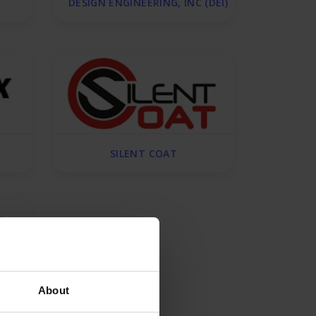
DESIGN ENGINEERING, INC (DEI)
SILENT COAT
About