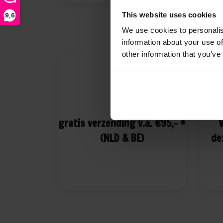
This website uses cookies
9,6
We use cookies to personalis
information about your use of
other information that you’ve
gratis verzending v.a. €95,- *
V
(NLD & BE)
de