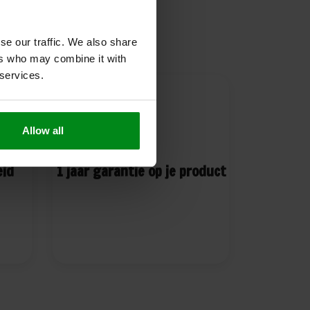
se our traffic. We also share
ers who may combine it with
 services.
Allow all
eid
1 jaar garantie op je product