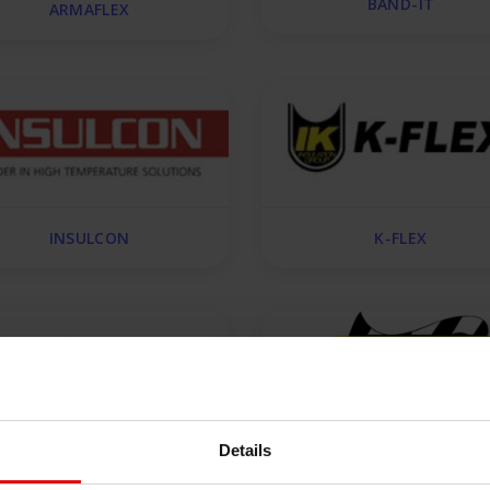
BAND-IT
ARMAFLEX
INSULCON
K-FLEX
Details
STP
THERMO-TEC