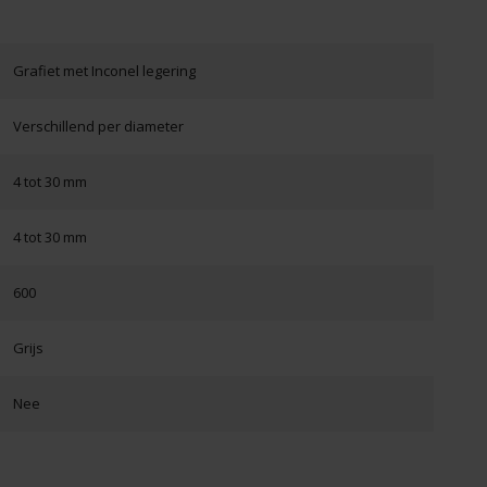
Grafiet met Inconel legering
Verschillend per diameter
4 tot 30 mm
4 tot 30 mm
600
Grijs
Nee