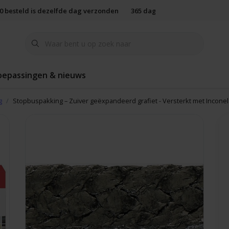
00 besteld is dezelfde dag verzonden
365 dagen retourbeleid
oepassingen & nieuws
g
Stopbuspakking – Zuiver geëxpandeerd grafiet - Versterkt met Inconel