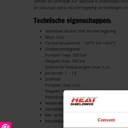
Omdat de Grafopak IGP speciaal is ontworpen voor 
de structuur extra Inconel legering versterkingen
Technische eigenschappen:
Materiaal: Grafiet met Inconel legering
Kleur: Grijs
Temperatuurbereik: -100°C tot +600°C
Drukbestendigheid:
Pompen: max. 200 bar
Kleppen: max. 300 bar
Roterende toepassingen: max. n.v.t.
pH-bereik: 1 – 14
Snelheid
Pompen: max. n.v.t.
Kleppen: max. n.v.t.
Roterende toepassingen: max. 2 m/s
Maximale belasting (pV): Alleen voor statisc
Gemiddelde dichtheid: ~1,15 g/cm³
Min. as/bus hardheid: ~40 HRC
Consent
Beschikbaar in vierkante profielen van S4 t