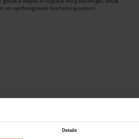
gebruik in kleppen of hogedruk fitting afdichtingen, omvat
 met een opofferingsanode beschermingssysteem.
he toepassingen
Details
ot S30 mm