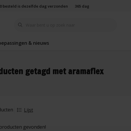
00 besteld is dezelfde dag verzonden
365 dagen retourbeleid
oepassingen & nieuws
ducten getagd met aramaflex
ducten
Lijst
producten gevonden!