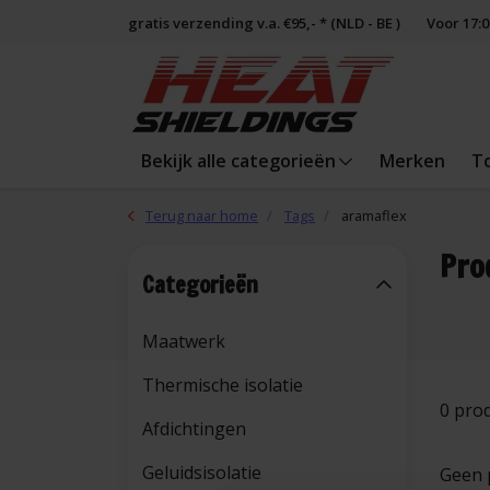
gratis verzending v.a. €95,- * (NLD - BE )
Voor 17:
Bekijk alle categorieën
Merken
T
Terug naar home
Tags
aramaflex
Pro
Categorieën
Maatwerk
Thermische isolatie
0 pro
Afdichtingen
Geluidsisolatie
Geen 