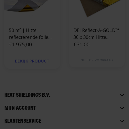
50 m² | Hitte
DEI Reflect-A-GOLD™
reflecterende folie
30 x 30cm Hitte
goud 400 °C
€1.975,00
reflecterende folie
€31,00
goud
NIET OP VOORRAAD
BEKIJK PRODUCT
HEAT SHIELDINGS B.V.
MIJN ACCOUNT
KLANTENSERVICE