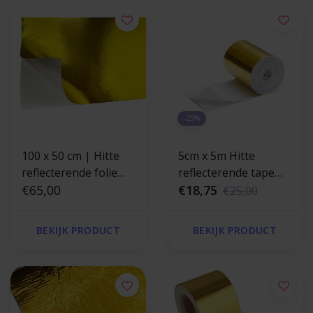
-25%
100 x 50 cm | Hitte
5cm x 5m Hitte
reflecterende folie
reflecterende tape
goud 400 °C
€65,00
goud 400 °C
€18,75
€25,00
BEKIJK PRODUCT
BEKIJK PRODUCT