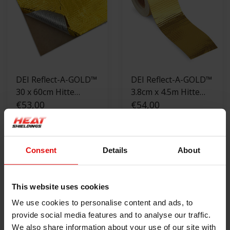
DEI Reflect-A-GOLD™
DEI Reflect-A-GOLD™
30 x 60cm Hitte
3.8cm x 4.5m Hitte
reflecterende folie
€53,00
reflecterende tape
€54,00
goud
goud
NIET OP VOORRAAD
BEKIJK PRODUCT
Consent
Details
About
This website uses cookies
We use cookies to personalise content and ads, to
provide social media features and to analyse our traffic.
We also share information about your use of our site with