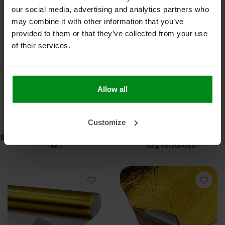
our social media, advertising and analytics partners who
may combine it with other information that you’ve
provided to them or that they’ve collected from your use
Reflect-A-GOLD™ Rol
DEI Reflect-A-Cool™
of their services.
45.7m x 60cm Hitte
30 x 60cm Hitte
reflecterende folie
€6.031,85
reflecterende folie
€35,00
goud
Allow all
NIET OP VOORRAAD
BEKIJK PRODUCT
Customize
gratis verzending v.a. €95,- * (NLD
Voor 17:00 besteld is dezelfde
- BE )
dag verzonden