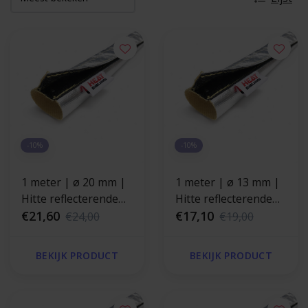
-10%
-10%
1 meter | ø 20 mm |
1 meter | ø 13 mm |
Hitte reflecterende
Hitte reflecterende
kevlar isolatiekous -
€21,60
kevlar isolatiekous -
€17,10
€24,00
€19,00
klittenband sluiting
klittenband sluiting
BEKIJK PRODUCT
BEKIJK PRODUCT