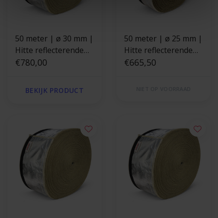
50 meter | ø 30 mm |
50 meter | ø 25 mm |
Hitte reflecterende
Hitte reflecterende
kevlar isolatiekous -
€780,00
kevlar isolatiekous -
€665,50
klittenband sluiting
klittenband sluiting
NIET OP VOORRAAD
BEKIJK PRODUCT