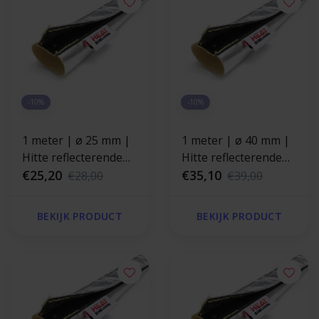
-10%
-10%
1 meter | ø 25 mm |
1 meter | ø 40 mm |
Hitte reflecterende
Hitte reflecterende
kevlar isolatiekous -
€25,20
kevlar isolatiekous -
€35,10
€28,00
€39,00
klittenband sluiting
klittenband sluiting
BEKIJK PRODUCT
BEKIJK PRODUCT