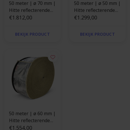
50 meter | ø 70 mm |
50 meter | ø 50 mm |
Hitte reflecterende
Hitte reflecterende
kevlar isolatiekous -
€1.812,00
kevlar isolatiekous -
€1.299,00
klittenband sluiting
klittenband sluiting
BEKIJK PRODUCT
BEKIJK PRODUCT
50 meter | ø 60 mm |
Hitte reflecterende
kevlar isolatiekous -
€1.554,00