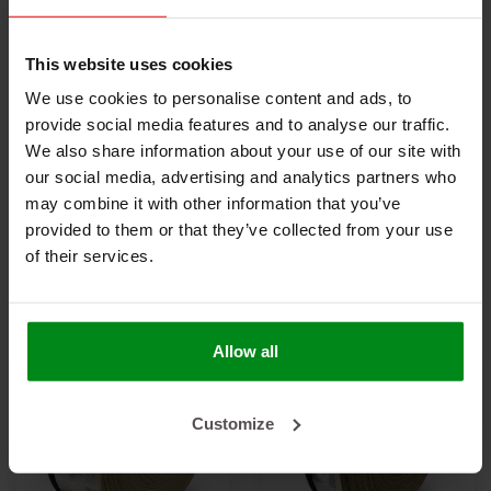
This website uses cookies
We use cookies to personalise content and ads, to
-20%
provide social media features and to analyse our traffic.
We also share information about your use of our site with
50 meter | ø 40 mm |
50 meter | ø 20 mm |
our social media, advertising and analytics partners who
Hitte reflecterende
Hitte reflecterende
may combine it with other information that you’ve
kevlar isolatiekous -
€840,00
kevlar isolatiekous -
€544,50
€1.050,00
provided to them or that they’ve collected from your use
klittenband sluiting
klittenband sluiting
of their services.
BEKIJK PRODUCT
BEKIJK PRODUCT
Allow all
Customize