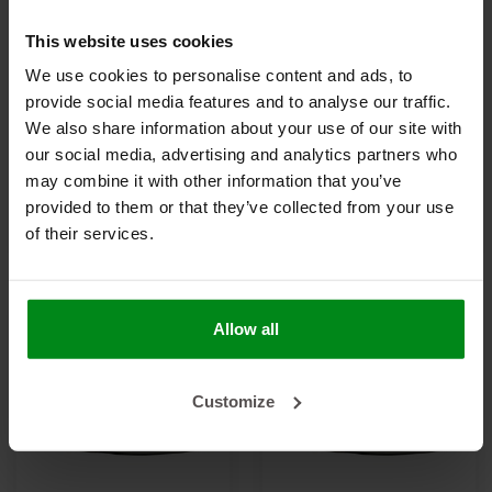
This website uses cookies
We use cookies to personalise content and ads, to
provide social media features and to analyse our traffic.
Premium
Premium
We also share information about your use of our site with
Hittebestendige hoes
Hittebestendige hoes
our social media, advertising and analytics partners who
tot 550 °C - 25 mm x
€395,00
tot 550 °C - 8 mm x
€315,00
may combine it with other information that you’ve
25 m
100 m
provided to them or that they’ve collected from your use
BEKIJK PRODUCT
BEKIJK PRODUCT
of their services.
Allow all
Customize