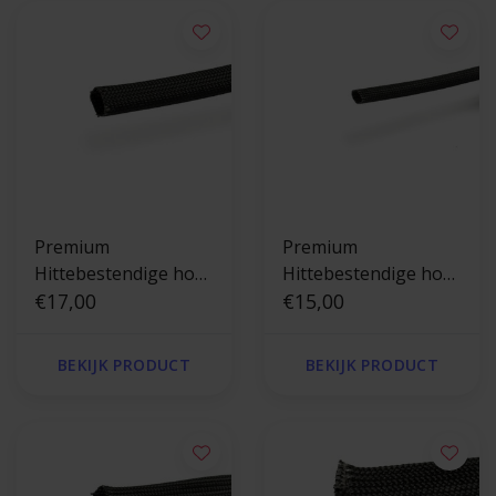
Premium
Premium
Hittebestendige hoes
Hittebestendige hoes
Zwart tot 550 °C - 10
€17,00
Zwart tot 550 °C - 6
€15,00
mm x 2.5m
mm x 2.5m
BEKIJK PRODUCT
BEKIJK PRODUCT