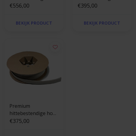
tot 550 °C - 20 mm x
€556,00
tot 550 °C - 5 mm x
€395,00
50 m
200m
BEKIJK PRODUCT
BEKIJK PRODUCT
Premium
hittebestendige hoes
tot 550 °C - 16 mm x
€375,00
50 m