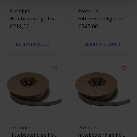
Premium
Premium
Hittebestendige hoes
Hittebestendige hoes
tot 550 °C - 2mm x
€218,00
tot 550 °C - 30 mm x
€545,00
200m
25 m
BEKIJK PRODUCT
BEKIJK PRODUCT
Premium
Premium
Hittebestendige hoes
hittebestendige hoes