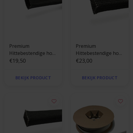
Premium
Premium
Hittebestendige hoes
Hittebestendige hoes
Zwart tot 550 °C - 15
€19,50
Zwart tot 550 °C - 30
€23,00
mm x 2.5m
mm x 2.5m
BEKIJK PRODUCT
BEKIJK PRODUCT