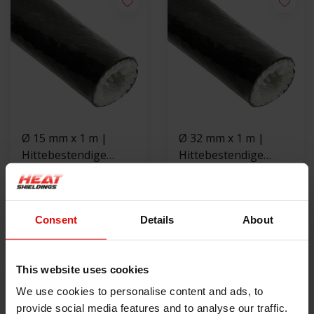
Ø 15 mm x 1 m |
Ø 32 mm x 1 m |
Hittebestendige
Hittebestendige
silicone isolatiekous -
€19,00
silicone isolatiekous -
€28,00
Zwart
Zwart
BEKIJK PRODUCT
BEKIJK PRODUCT
Consent
Details
About
This website uses cookies
We use cookies to personalise content and ads, to
provide social media features and to analyse our traffic.