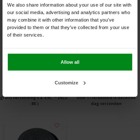
We also share information about your use of our site with
our social media, advertising and analytics partners who
may combine it with other information that you’ve
provided to them or that they’ve collected from your use
of their services.
Ø 25 mm x 1 m |
Ø 20 mm x 1 m |
Hittebestendige
Hittebestendige
silicone isolatiekous -
€25,00
silicone isolatiekous -
€21,00
Allow all
Zwart
Zwart
BEKIJK PRODUCT
BEKIJK PRODUCT
Customize
gratis verzending v.a. €95,- * (NLD
Voor 17:00 besteld is dezelfde
- BE )
dag verzonden