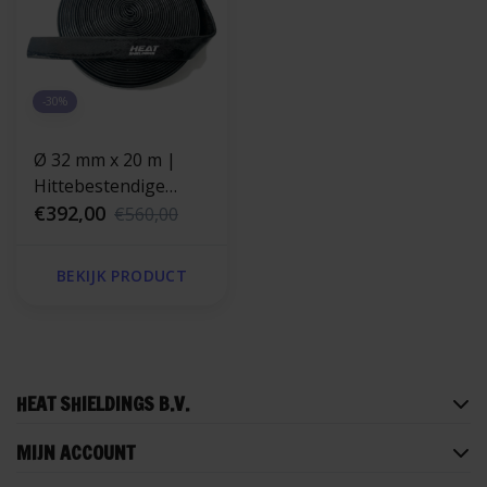
-30%
Ø 32 mm x 20 m |
Hittebestendige
silicone isolatiekous -
€392,00
€560,00
zwart
BEKIJK PRODUCT
HEAT SHIELDINGS B.V.
MIJN ACCOUNT