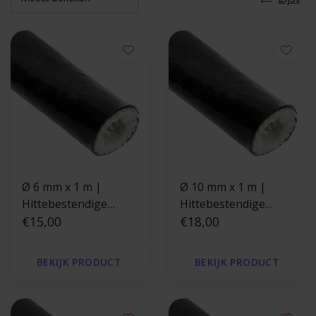
Ø 6 mm x 1 m |
Ø 10 mm x 1 m |
Hittebestendige
Hittebestendige
silicone isolatiekous -
€15,00
silicone isolatiekous -
€18,00
Zwart
Zwart
BEKIJK PRODUCT
BEKIJK PRODUCT