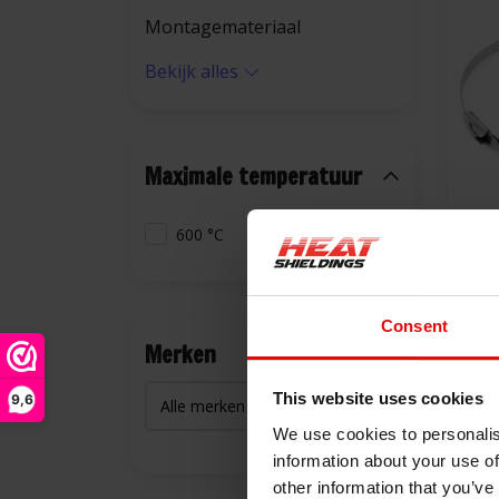
Montagemateriaal
Bekijk alles
Maximale temperatuur
600 °C
10x
300
Consent
€9,
Merken
This website uses cookies
9,6
We use cookies to personalis
information about your use of
other information that you’ve