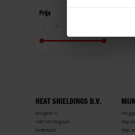
Prijs
€
€
HEAT SHIELDINGS B.V.
MIJ
Boogerd 12
Inlogg
1687 VX Wognum
Mijn b
Nederland
Mijn ve