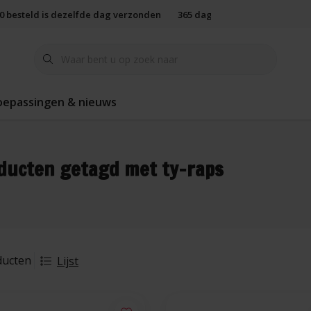
00 besteld is dezelfde dag verzonden
365 dagen retourbeleid
oepassingen & nieuws
ducten getagd met ty-raps
ducten
Lijst