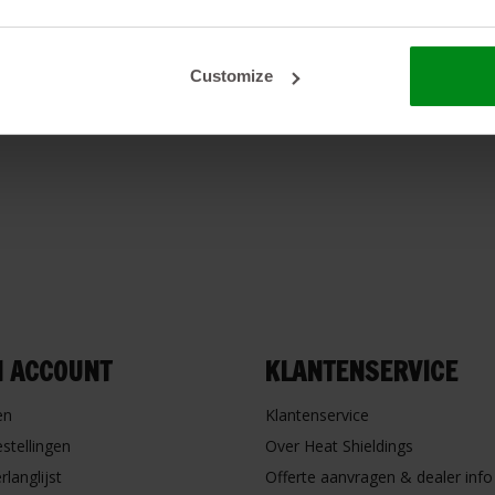
Customize
N ACCOUNT
KLANTENSERVICE
en
Klantenservice
estellingen
Over Heat Shieldings
rlanglijst
Offerte aanvragen & dealer info