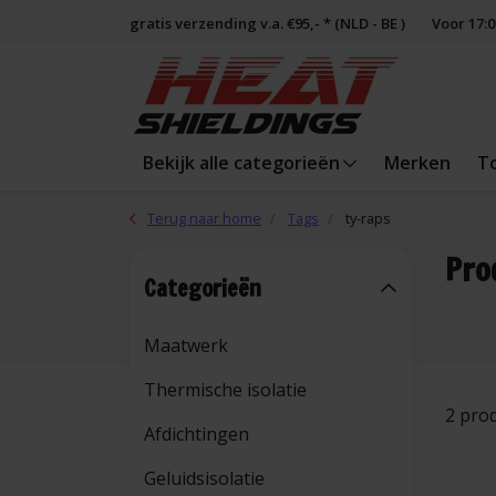
gratis verzending v.a. €95,- * (NLD - BE )
Voor 17:
Bekijk alle categorieën
Merken
T
Terug naar home
Tags
ty-raps
Pro
Categorieën
Maatwerk
Thermische isolatie
2 pro
Afdichtingen
Geluidsisolatie