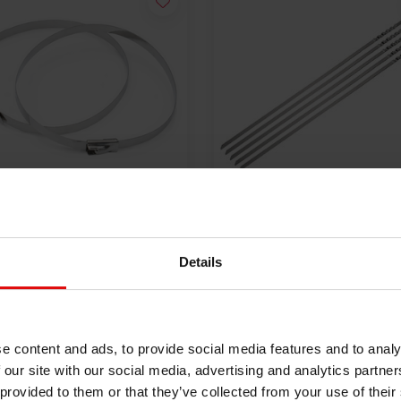
 RVS tyrap | SS304 |
5x Lokjaw | PRO RVS Tyr
mm x 4.6mm
SS316 - 350 mm
Details
50
€18,40
BEKIJK PRODUCT
BEKIJK PRODUCT
e content and ads, to provide social media features and to analy
 our site with our social media, advertising and analytics partn
 provided to them or that they’ve collected from your use of their