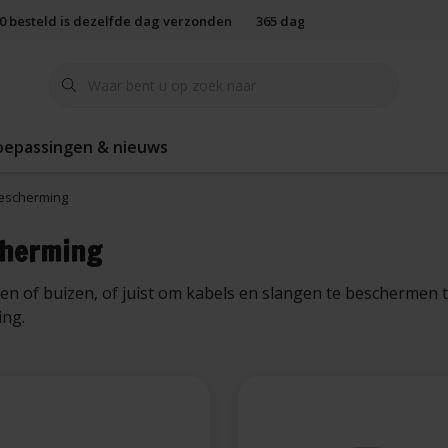
00 besteld is dezelfde dag verzonden
365 dagen retourbeleid
oepassingen & nieuws
bescherming
cherming
n of buizen, of juist om kabels en slangen te beschermen t
ing.