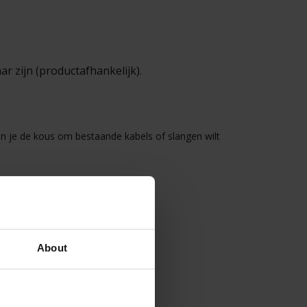
ar zijn (productafhankelijk).
in je de kous om bestaande kabels of slangen wilt
About
per product.