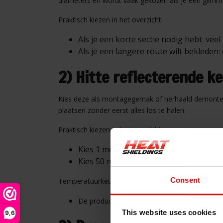
diameters en wordt vaak gekozen als je een glimme
Praktisch kiezen in het overzicht:
Als je een korte sectie nodig hebt: vee
Als je een langere route wilt bekleden: 
2) Hitte reflecterende k
Kies deze als montagegemak of herhaald demonteren 
plaatsen zonder eerst alles los te halen.
Praktisch kiezen in het overzicht:
Kies 1 meter varianten voor lokale b
Kies 50 meter rollen als je seriematig 
Consent
Temperatuurkeuze binnen deze groep:
De productgroep wordt aangeduid als 200–600
This website uses cookies
9,6