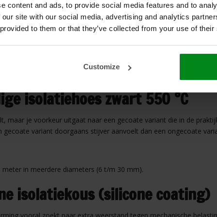
ige isolatiehoes 550 °C
e content and ads, to provide social media features and to analy
 our site with our social media, advertising and analytics partn
voegen. Dat kan zijn om kabels en slangen te beschermen tegen hitte v
 provided to them or that they’ve collected from your use of their
aalt.
Customize
gtes, zoals 200 m (kleinere diameters), 100 m, 50 m en 25 m (diameter
ige isolatiehoes zwart 550 °C
ilt, maar je voorkeur uitgaat naar een gecoate variant die in de prak
n gecoate variant doorgaans stijver aanvoelt dan een ongecoate varia
5 meter in meerdere diameters (6 t/m 30 mm).
ne isolatiekous (silicone coating)
herming vooral zoekt naar extra weerstand tegen mechanische belastin