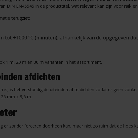
n DIN EN45545 in de producttitel, wat relevant kan zijn voor rail- en 
atie terugziet:
en tot +1000 °C (minuten), afhankelijk van de opgegeven duu
 ook 1 m, 20 m en 30 m varianten in het assortiment.
einden afdichten
 is, is het verstandig de uiteinden af te dichten zodat er geen vonk
n 25 mm x 3,6 m.
eter
ng er zonder forceren doorheen kan, maar niet zo ruim dat de hoes kan