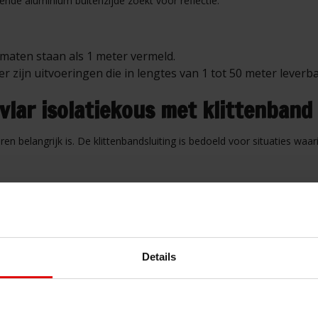
nde aluminium buitenzijde zoekt voor reflectie.
l maten staan als 1 meter vermeld.
er zijn uitvoeringen die in lengtes van 1 tot 50 meter leverba
evlar isolatiekous met klittenband
belangrijk is. De klittenbandsluiting is bedoeld voor situaties waar
escherming of proefmontage.
werkt of meerdere trajecten wilt afdekken.
Details
 °C (afhankelijk van toepassing en type warmte), met specificaties 