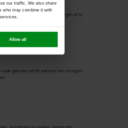
se our traffic. We also share
ers who may combine it with
an buitenaf, maar ook om hete leidingen af te
 services.
Allow all
afhankelijk).
tijk vaak gekozen wordt wanneer een stevigere
nt.
gen, lasspetters en vonken. Binnen het