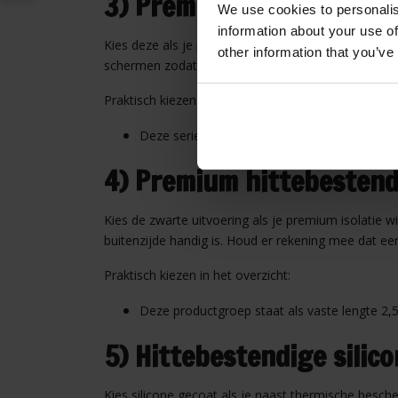
3) Premium hittebestend
We use cookies to personalis
information about your use of
Kies deze als je primair een isolatielaag wilt toe
other information that you’ve
schermen zodat de omgeving minder warmte uitstr
Praktisch kiezen in het overzicht:
Deze serie is vooral ingericht op langere len
4) Premium hittebestend
Kies de zwarte uitvoering als je premium isolatie w
buitenzijde handig is. Houd er rekening mee dat ee
Praktisch kiezen in het overzicht:
Deze productgroep staat als vaste lengte 2,
5) Hittebestendige silico
Kies silicone gecoat als je naast thermische besc