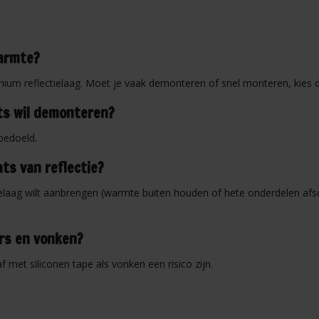
warmte?
nium reflectielaag. Moet je vaak demonteren of snel monteren, kies da
ets wil demonteren?
 bedoeld.
ts van reflectie?
elaag wilt aanbrengen (warmte buiten houden of hete onderdelen afsc
ers en vonken?
af met siliconen tape als vonken een risico zijn.