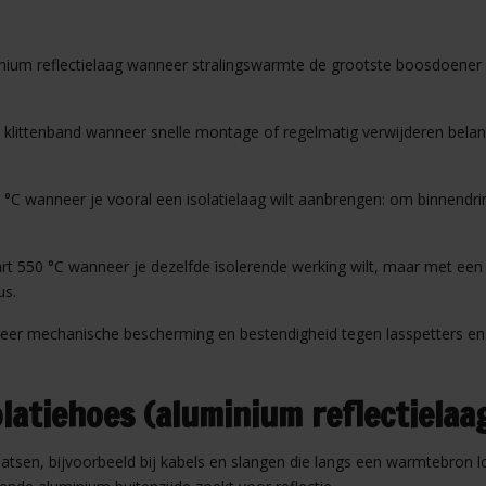
inium reflectielaag wanneer stralingswarmte de grootste boosdoener is
t klittenband wanneer snelle montage of regelmatig verwijderen belang
 °C wanneer je vooral een isolatielaag wilt aanbrengen: om binnendri
t 550 °C wanneer je dezelfde isolerende werking wilt, maar met een ui
us.
nneer mechanische bescherming en bestendigheid tegen lasspetters en
olatiehoes (aluminium reflectielaa
gkaatsen, bijvoorbeeld bij kabels en slangen die langs een warmtebro