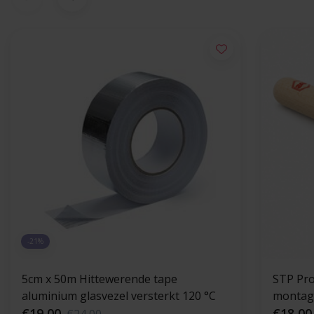
-21%
5cm x 50m Hittewerende tape
STP Pro
aluminium glasvezel versterkt 120 °C
montage
€19,00
€18,00