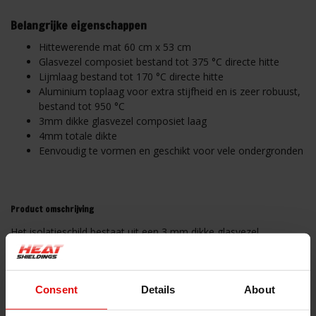
Belangrijke eigenschappen
Hittewerende mat 60 cm x 53 cm
Glasvezel composiet bestand tot 375 °C directe hitte
Lijmlaag bestand tot 170 °C directe hitte
Aluminium toplaag voor extra stijfheid en is zeer robuust,
bestand tot 950 °C
3mm dikke glasvezel composiet laag
4mm totale dikte
Eenvoudig te vormen en geschikt voor vele ondergronden
Product omschrijving
Het isolatieschild bestaat uit een 3 mm dikke glasvezel
isolatielaag met een stevige 0,25 mm dikke aluminium toplaag,
waardoor een 4 mm dik hitteschild ontstaat dat is voorzien van
een zelfklevende laag. Dit isolatieschild biedt de best mogelijke
Consent
Details
About
bescherming tegen extreme hitte tot 950 °C en beperkt de
warmteoverdracht voor onder andere het schutbord,