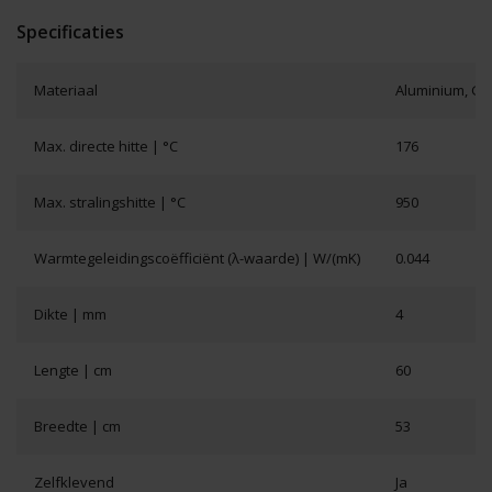
Specificaties
Materiaal
Aluminium, Gla
Max. directe hitte | °C
176
Max. stralingshitte | °C
950
Warmtegeleidingscoëfficiënt (λ-waarde) | W/(mK)
0.044
Dikte | mm
4
Lengte | cm
60
Breedte | cm
53
Zelfklevend
Ja