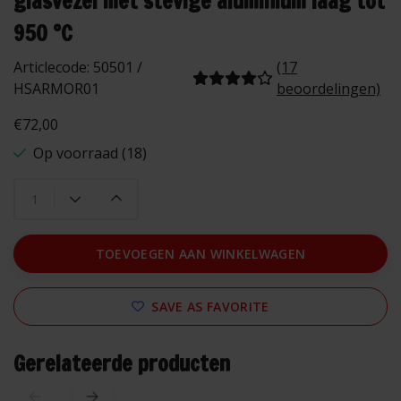
glasvezel met stevige aluminium laag tot
950 °C
Articlecode:
50501 /
(17
HSARMOR01
beoordelingen)
€72,00
Op voorraad (18)
TOEVOEGEN AAN WINKELWAGEN
SAVE AS FAVORITE
Gerelateerde producten