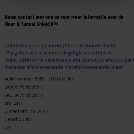
Neem contact met ons op voor meer informatie over de
Floor & Tunnel Shield II™
#dei
#design engineering
#floor & tunnel shield
ii™
#geluidsisolatie motorkap
#glasvezel
#hitte
isolatie
#hittefolie
#hittemat
#hittematten
#hitteschil
materiaal
#hittewerende mat
#hittewerende plaat
Artikelnummer: 50501 / HSARMOR01
EAN: 607078505019
SKU: 607078505019
btw: 21%
Dimensions: 7 x 24 x 7
Gewicht: 2000
Colli: 1