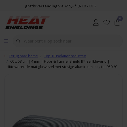
gratis verzending v.a. €95,- * (NLD - BE )
0
Terug naar home
Top 10 Isolatieproducten
60 x 53 cm | 4 mm | Floor & Tunnel Shield II™ zelfklevend |
Hittewerende mat glasvezel met stevige aluminium laag tot 950 °C