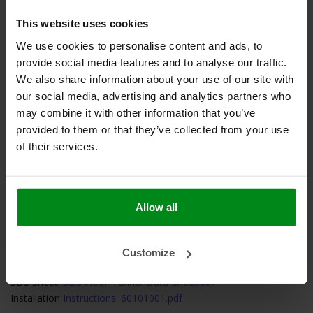
transmissietunnels, vloerdelen en brandstoftanks in auto's.
This website uses cookies
Daarnaast biedt het uitstekende bescherming in keukens en
andere industriële omgevingen waar een robuuste toepassing
We use cookies to personalise content and ads, to
gewenst is. Het schild heeft naast de uitstekende lichtgewicht
provide social media features and to analyse our traffic.
thermische beveiliging ook een geluiddempende werking.
We also share information about your use of our site with
our social media, advertising and analytics partners who
Dit isolatieschild kan worden gebruikt op vele ondergronden,
may combine it with other information that you’ve
waaronder metaal, aluminium, koolstofvezel en plastic. De
provided to them or that they’ve collected from your use
ondergrond dient altijd goed ontvet te zijn voordat het
of their services.
isolatieschild wordt aangebracht. Bij twijfel, neem contact met
ons op.
Allow all
DOCUMENTEN & DOWNLOADS
Frequently Asked Questions:
FAQ 050501.pdf
Customize
SDS Sheet:
SDS Floor-and-Tunnel-Shield-II.pdf
SDS Sheet:
SDS Floor-Tunnel-Data-Sheet.pdf
Installation
Instructions: 60101001.pdf