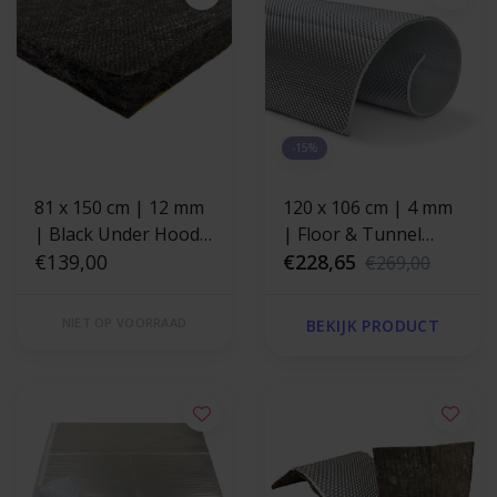
-15%
81 x 150 cm | 12 mm
120 x 106 cm | 4 mm
| Black Under Hood™
| Floor & Tunnel
Akoestisch en
€139,00
Shield II™ zelfklevend
€228,65
€269,00
thermisch vilt zwart -
| Hittewerende mat
zelfklevend
glasvezel met stevige
NIET OP VOORRAAD
BEKIJK PRODUCT
aluminium laag