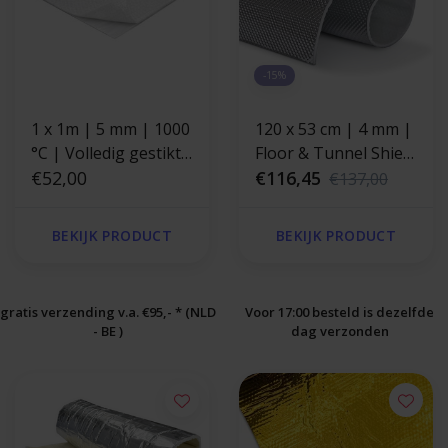
-15%
1 x 1m | 5 mm | 1000
120 x 53 cm | 4 mm |
°C | Volledig gestikte
Floor & Tunnel Shield
silica isolatie-deken
€52,00
II™ zelfklevend |
€116,45
€137,00
met zelfklevende
Hittewerende mat
laag
glasvezel met stevige
BEKIJK PRODUCT
BEKIJK PRODUCT
aluminium laag
gratis verzending v.a. €95,- * (NLD
Voor 17:00 besteld is dezelfde
- BE )
dag verzonden