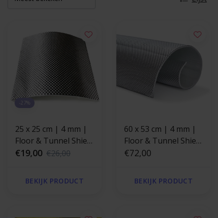
-27%
25 x 25 cm | 4 mm |
60 x 53 cm | 4 mm |
Floor & Tunnel Shield
Floor & Tunnel Shield
II™ zelfklevend |
€19,00
II™ zelfklevend |
€72,00
€26,00
Hittewerende mat
Hittewerende mat
glasvezel aluminium
glasvezel met stevige
BEKIJK PRODUCT
BEKIJK PRODUCT
laag
aluminium laag