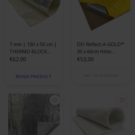
7 mm | 100 x 50 cm |
DEI Reflect-A-GOLD™
THERMO BLOCK
30 x 60cm Hitte
zelfklevend
€62,00
reflecterende folie
€53,00
hittewerende
goud
glasvezel isolatiemat
NIET OP VOORRAAD
BEKIJK PRODUCT