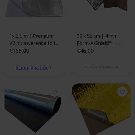
1x 2,5 m | Premium
30 x 53 cm | 4 mm |
V2 hittewerende folie
Form-A-Shield™ |
glasvezel zelfklevend
€165,00
Hittewerende mat
€46,00
basaltvezel met
stevige aluminium
NIET OP VOORRAAD
BEKIJK PRODUCT
laag