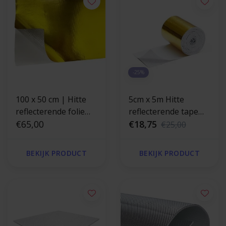
-25%
100 x 50 cm | Hitte
5cm x 5m Hitte
reflecterende folie
reflecterende tape
goud 400 °C
€65,00
goud 400 °C
€18,75
€25,00
BEKIJK PRODUCT
BEKIJK PRODUCT