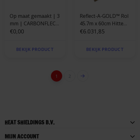
Op maat gemaakt | 3
Reflect-A-GOLD™ Rol
mm | CARBONFLECT
45.7m x 60cm Hitte
hittewerende
€0,00
reflecterende folie
€6.031,85
koolstofvezel doek
goud
BEKIJK PRODUCT
BEKIJK PRODUCT
1
2
HEAT SHIELDINGS B.V.
MIJN ACCOUNT