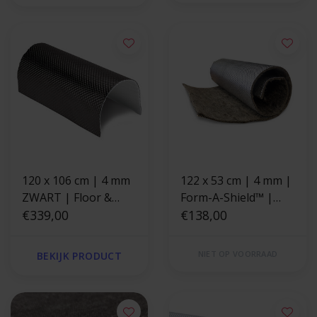
120 x 106 cm | 4 mm
122 x 53 cm | 4 mm |
ZWART | Floor &
Form-A-Shield™ |
Tunnel Shield II™
€339,00
Hittewerende mat
€138,00
zelfklevend |
basaltvezel met
Hittewerende mat
stevige aluminium
NIET OP VOORRAAD
BEKIJK PRODUCT
glasvezel met stevige
laag
aluminium laag