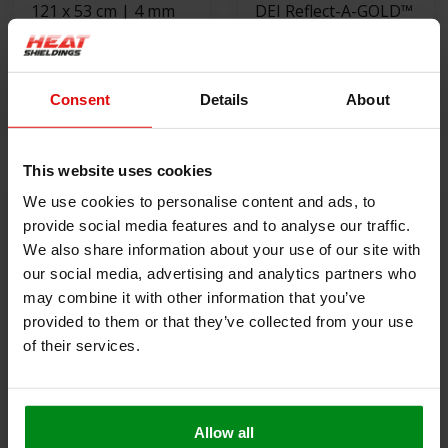
121 x 53 cm | 4 mm
DEI Reflect-A-GOLD™
ZWART | Floor &
3.8cm x 4.5m Hitte
Tunnel Shield II™
€178,00
reflecterende tape
€54,00
zelfklevend |
goud
Consent
Details
About
Hittewerende mat
BEKIJK PRODUCT
BEKIJK PRODUCT
glasvezel met stevige
aluminium laag
This website uses cookies
We use cookies to personalise content and ads, to
provide social media features and to analyse our traffic.
We also share information about your use of our site with
our social media, advertising and analytics partners who
may combine it with other information that you’ve
provided to them or that they’ve collected from your use
of their services.
100 x 100 cm | 5 mm
106 x 61 cm | 4mm |
| CARBOMAT -
Floor & Tunnel Shield
Allow all
Hittebestendig
€39,00
II™ | Hittewerende
€75,00