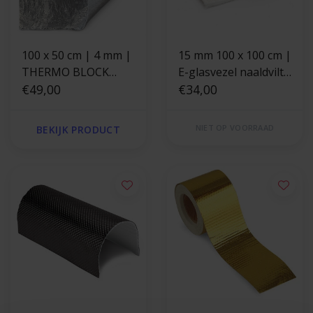
100 x 50 cm | 4 mm |
15 mm 100 x 100 cm |
THERMO BLOCK
E-glasvezel naaldvilt
hittewerende
€49,00
thermische
€34,00
glasvezel isolatiemat
isolatiemat
NIET OP VOORRAAD
BEKIJK PRODUCT