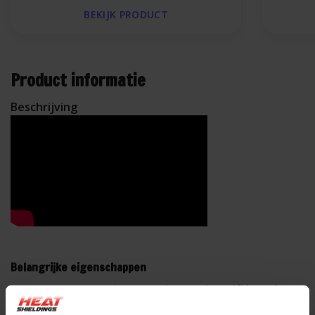
BEKIJK PRODUCT
Product informatie
Beschrijving
Belangrijke eigenschappen
106 cm x 60 cm hittewerende mat
Niet zelfklevend
3 mm Glasvezel composiet bestand tot 375°C directe