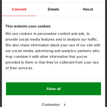
hitte
0.25mm Aluminium toplaag voor extra stijfheid en is zeer
Consent
Details
About
impact bestendig, bestand tot 950°C stralingswarmte
Eenvoudig te vormen met de hand of roller en geschikt
voor vele ondergronden
This website uses cookies
We use cookies to personalise content and ads, to
provide social media features and to analyse our traffic.
Dit product bevat glasvezels, neem vooraf de montage
onze veiligheidsvoorschriften in acht. Klik
HIER
om de
We also share information about your use of our site with
veiligheidsvoorschriften te lezen.
our social media, advertising and analytics partners who
may combine it with other information that you’ve
provided to them or that they’ve collected from your use
of their services.
DOCUMENTEN & DOWNLOADS
SDS Sheet:
SDS Floor-and-Tunnel-Shield-II.pdf
Allow all
Customize
#dei
#design engineering
#floor & tunnel shield