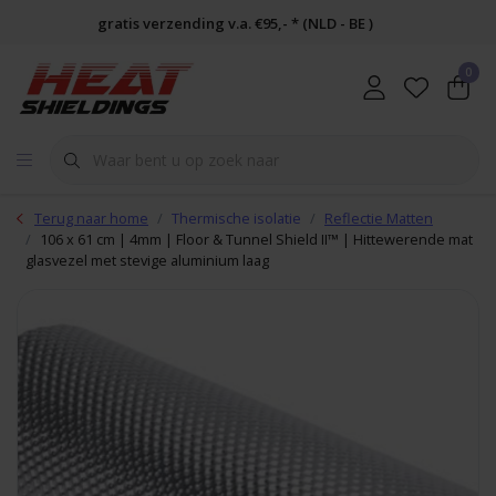
gratis verzending v.a. €95,- * (NLD - BE )
0
Terug naar home
Thermische isolatie
Reflectie Matten
106 x 61 cm | 4mm | Floor & Tunnel Shield II™ | Hittewerende mat
glasvezel met stevige aluminium laag