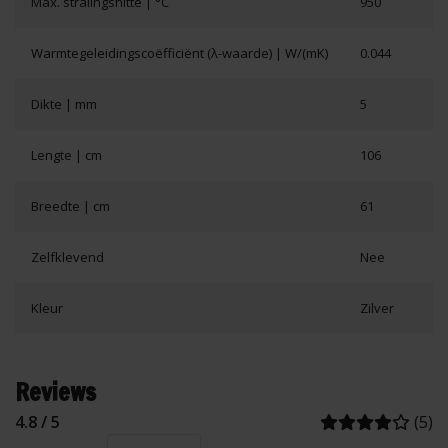
Max. stralingshitte | °C
950
Warmtegeleidingscoëfficiënt (λ-waarde) | W/(mK)
0.044
Dikte | mm
5
Lengte | cm
106
Breedte | cm
61
Zelfklevend
Nee
Kleur
Zilver
Reviews
4.8 / 5
(5)