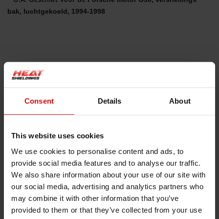
bak, luchtgekoeld, 1994-1998
Meer informatie over een startmotor isolatieschild? 
Neem contact met ons op!
#dei
#design engineering
#hitte
Consent
Details
About
isolatie
#hittemat
#hitteschild
#hittewerend
materiaal
#startmotor
This website uses cookies
Artikelnummer: 10908 (10402)
We use cookies to personalise content and ads, to
EAN: 607078109088
provide social media features and to analyse our traffic.
SKU: 607078109088
We also share information about your use of our site with
btw: 21%
our social media, advertising and analytics partners who
Dimensions: 20 x 25 x 2
may combine it with other information that you’ve
Gewicht: 200
provided to them or that they’ve collected from your use