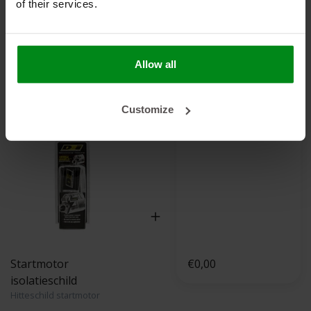
Colli: 1
of their services.
Aanbevolen product combinaties
Allow all
Alu tape normaal
Je Bespaart 16%
Customize
Startmotor
€0,00
isolatieschild
Hitteschild startmotor