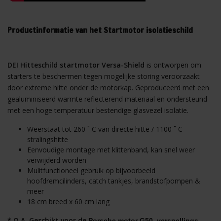
Productinformatie van het Startmotor isolatieschild
DEI Hitteschild startmotor Versa-Shield
is ontworpen om
starters te beschermen tegen mogelijke storing veroorzaakt
door extreme hitte onder de motorkap. Geproduceerd met een
gealuminiseerd warmte reflecterend materiaal en ondersteund
met een hoge temperatuur bestendige glasvezel isolatie.
Weerstaat tot 260 ˚ C van directe hitte / 1100 ˚ C
stralingshitte
Eenvoudige montage met klittenband, kan snel weer
verwijderd worden
Mulitfunctioneel gebruik op bijvoorbeeld
hoofdremcilinders, catch tankjes, brandstofpompen &
meer
18 cm breed x 60 cm lang
* O.A. Geschikt voor de
Porsche motor G50, versnellings 