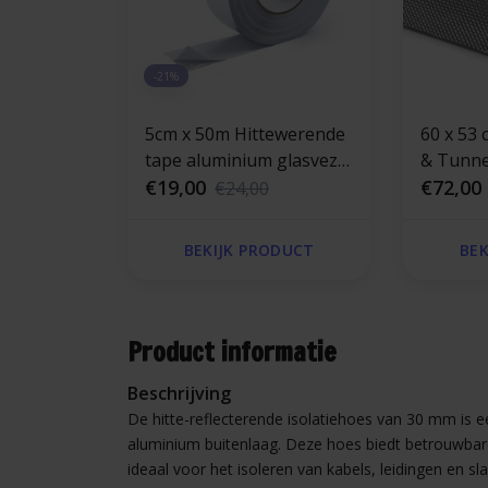
-21%
5cm x 50m Hittewerende
60 x 53 
tape aluminium glasvezel
& Tunnel
versterkt 120 °C
€19,00
zelfklev
€72,00
€24,00
Hittewe
glasveze
BEKIJK PRODUCT
BEK
alumini
Product informatie
Beschrijving
De hitte-reflecterende isolatiehoes van 30 mm is e
aluminium buitenlaag. Deze hoes biedt betrouwbare
ideaal voor het isoleren van kabels, leidingen en