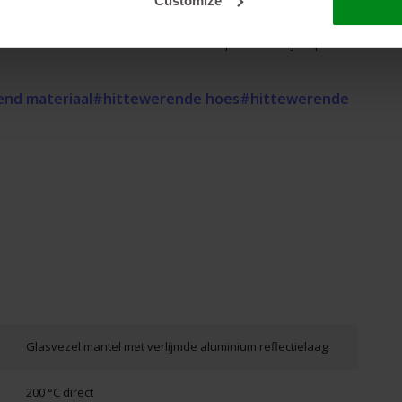
Customize
es of aanvullende informatie over dit product. Wij helpen u
nd materiaal
#hittewerende hoes
#hittewerende
Glasvezel mantel met verlijmde aluminium reflectielaag
200 °C direct