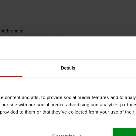
armtebronnen
ruimtes of industriële installaties
ouwomgevingen
fprojecten waar warmtewering vereist is
Details
e content and ads, to provide social media features and to analy
 speling
 our site with our social media, advertising and analytics partn
eschermt
 provided to them or that they’ve collected from your use of their