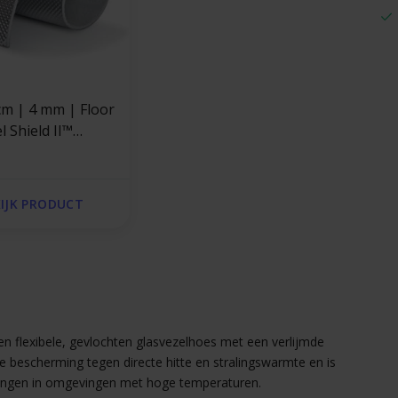
cm | 4 mm | Floor
 Shield II™
end |
rende mat
l met stevige
IJK PRODUCT
um laag
en flexibele, gevlochten glasvezelhoes met een verlijmde
 bescherming tegen directe hitte en stralingswarmte en is
 slangen in omgevingen met hoge temperaturen.