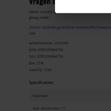
Vragen of hulp nodig?
Neem contact op met onze klantenservice voor advi
graag verder.
#heat shieldings
#hitte isolatie
#hittewere
sok
Artikelnummer: HSS030S
EAN: 8785255866756
SKU: 8785255866756
btw: 21%
Gewicht: 1100
Specificaties
Materiaal
Max. directe hitte | °C