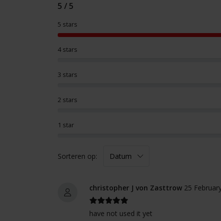
5 / 5
5 stars
4 stars
3 stars
2 stars
1 star
Sorteren op:
christopher J von Zasttrow
25 Februar
have not used it yet