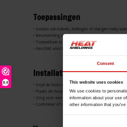
Toepassingen
• Isolatie van kabels, leidingen of slangen nabij w
• Bescherming van componenten in voertuigen, motor
• Toepasbaar in auto-, motorsport- en machineb
• Geschikt voor technische ruimtes en doe-het-zel
Consent
Installatie-instructies
This website uses cookies
9,6
• Snijd de hoes op maat indien nodig
• Plaats de hoes rond het te isoleren onderdeel
We use cookies to personalis
• Zorg voor een strak aansluitende montage zonder
information about your use of
• Controleer of de hoes goed vastzit en volledig b
other information that you’ve