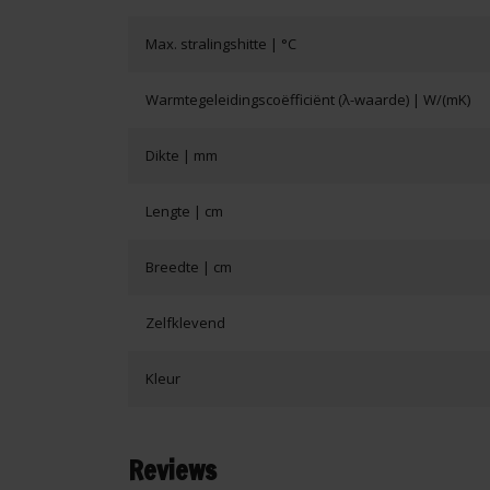
Max. stralingshitte | °C
Warmtegeleidingscoëfficiënt (λ-waarde) | W/(mK)
Dikte | mm
Lengte | cm
Breedte | cm
Zelfklevend
Kleur
Reviews