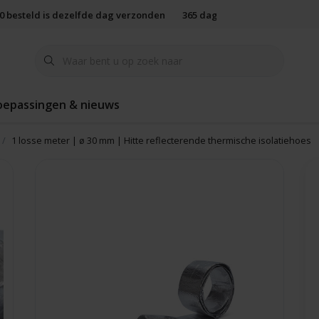
00 besteld is dezelfde dag verzonden
365 dagen retourbeleid
oepassingen & nieuws
1 losse meter | ø 30 mm | Hitte reflecterende thermische isolatiehoes