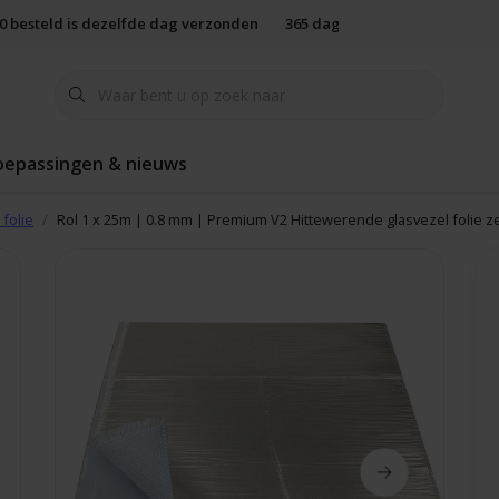
00 besteld is dezelfde dag verzonden
365 dagen retourbeleid
oepassingen & nieuws
 folie
Rol 1 x 25m | 0.8 mm | Premium V2 Hittewerende glasvezel folie z