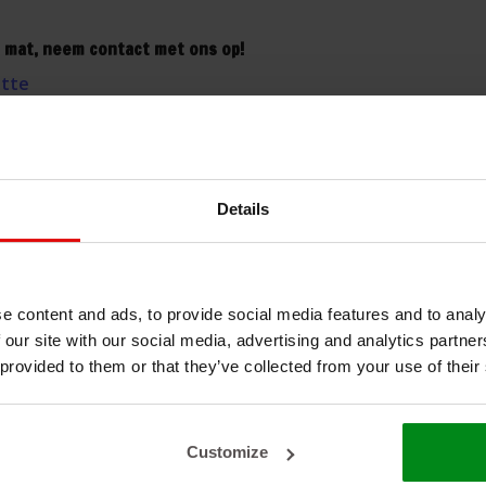
 mat, neem contact met ons op!
itte
n
#hitteschild
#hittewerend
leren
Details
e content and ads, to provide social media features and to analy
 our site with our social media, advertising and analytics partn
 provided to them or that they’ve collected from your use of their
Glasvezel,aluminium
Customize