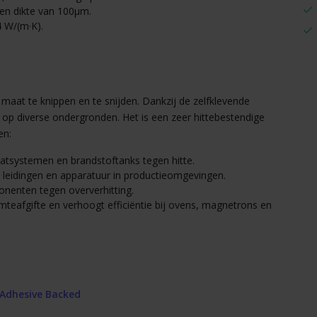
een dikte van 100μm.
4 W/(m·K).
maat te knippen en te snijden. Dankzij de zelfklevende
 op diverse ondergronden. Het is een zeer hittebestendige
en:
atsystemen en brandstoftanks tegen hitte.
 leidingen en apparatuur in productieomgevingen.
nenten tegen oververhitting.
teafgifte en verhoogt efficiëntie bij ovens, magnetrons en
 Adhesive Backed