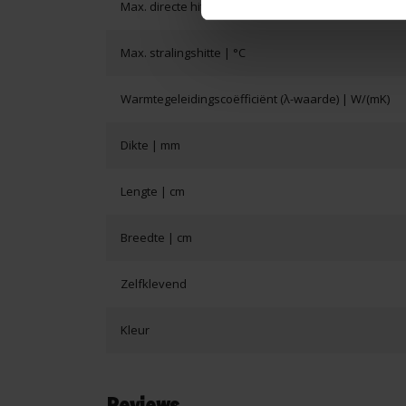
Max. directe hitte | °C
Max. stralingshitte | °C
Warmtegeleidingscoëfficiënt (λ-waarde) | W/(mK)
Dikte | mm
Lengte | cm
Breedte | cm
Zelfklevend
Kleur