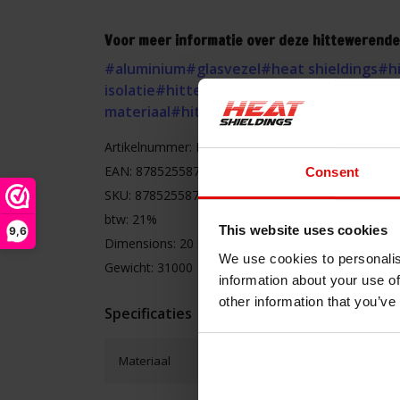
Voor meer informatie over deze hittewerende
#aluminium
#glasvezel
#heat shieldings
#h
isolatie
#hittefolie
#hittemat
#hittematte
materiaal
#hittewerende mat
#uitlaat iso
Artikelnummer: HS2500B3
EAN: 8785255870364
Consent
SKU: 8785255870364
btw: 21%
This website uses cookies
9,6
Dimensions: 20 x 0 x 105
We use cookies to personalis
Gewicht: 31000
information about your use of
other information that you’ve
Specificaties
Materiaal