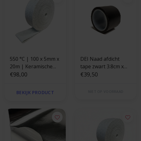
550 °C | 100 x 5mm x
DEI Naad afdicht
20m | Keramische
tape zwart 3.8cm x
uitlaatband -
€98,00
4.5m
€39,50
glasvezel versterkt
NIET OP VOORRAAD
BEKIJK PRODUCT