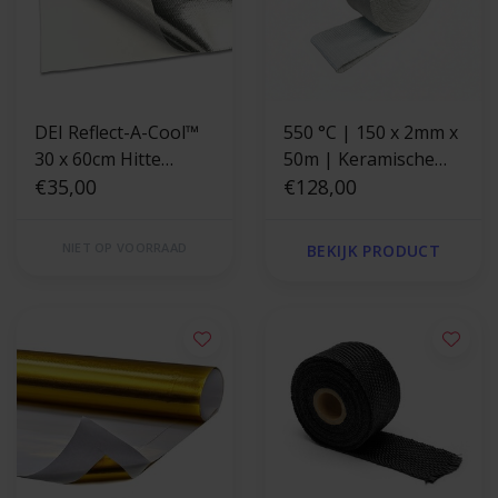
DEI Reflect-A-Cool™
550 °C | 150 x 2mm x
30 x 60cm Hitte
50m | Keramische
reflecterende folie
€35,00
uitlaatband -
€128,00
glasvezel versterkt
NIET OP VOORRAAD
BEKIJK PRODUCT