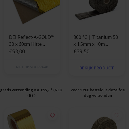
DEI Reflect-A-GOLD™
800 °C | Titanium 50
30 x 60cm Hitte
x 1.5mm x 10m
reflecterende folie
€53,00
uitlaatband
€39,50
goud
NIET OP VOORRAAD
BEKIJK PRODUCT
gratis verzending v.a. €95,- * (NLD
Voor 17:00 besteld is dezelfde
- BE )
dag verzonden