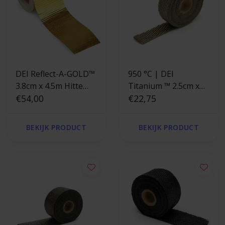
DEI Reflect-A-GOLD™
950 °C | DEI
3.8cm x 4.5m Hitte
Titanium ™ 2.5cm x
reflecterende tape
€54,00
4.5m uitlaatband
€22,75
goud
BEKIJK PRODUCT
BEKIJK PRODUCT