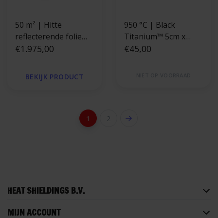
50 m² | Hitte
950 °C | Black
reflecterende folie
Titanium™ 5cm x
goud 400 °C
€1.975,00
7.6m uitlaatband
€45,00
NIET OP VOORRAAD
BEKIJK PRODUCT
1
2
HEAT SHIELDINGS B.V.
MIJN ACCOUNT