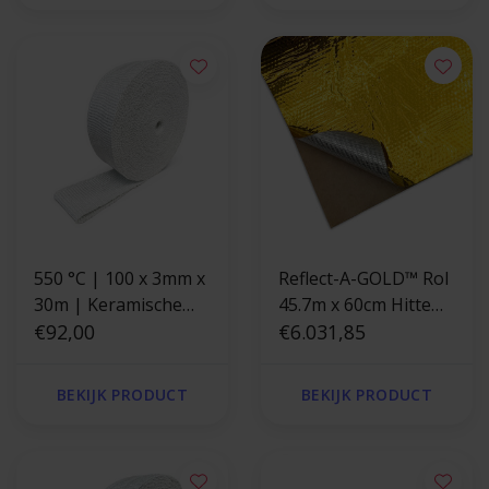
550 °C | 100 x 3mm x
Reflect-A-GOLD™ Rol
30m | Keramische
45.7m x 60cm Hitte
uitlaatband -
€92,00
reflecterende folie
€6.031,85
glasvezel versterkt -
goud
BEKIJK PRODUCT
BEKIJK PRODUCT