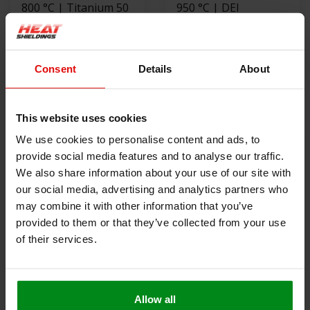
800 °C | Titanium 50
950 °C | DEI
x 1.5mm x 15m
Titanium ™ 50 x
uitlaatband
€46,00
1.5mm x 10.6m
€59,00
uitlaatband
Consent
Details
About
NIET OP VOORRAAD
BEKIJK PRODUCT
This website uses cookies
We use cookies to personalise content and ads, to
provide social media features and to analyse our traffic.
We also share information about your use of our site with
our social media, advertising and analytics partners who
may combine it with other information that you’ve
provided to them or that they’ve collected from your use
of their services.
550 °C | Wit 50 x
DEI Cool Tape™
1.5mm x 30m
3.8cm x 4.5m Hitte
Allow all
uitlaatband
€59,00
reflecterende tape
€34,00