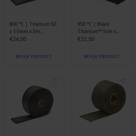
800 °C | Titanium 50
950 °C | Black
x 1.5mm x 5m
Titanium™ 5cm x
uitlaatband
€24,00
4.5m uitlaatband
€32,50
BEKIJK PRODUCT
BEKIJK PRODUCT