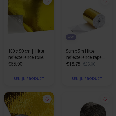
-25%
100 x 50 cm | Hitte
5cm x 5m Hitte
reflecterende folie
reflecterende tape
goud 400 °C
€65,00
goud 400 °C
€18,75
€25,00
BEKIJK PRODUCT
BEKIJK PRODUCT