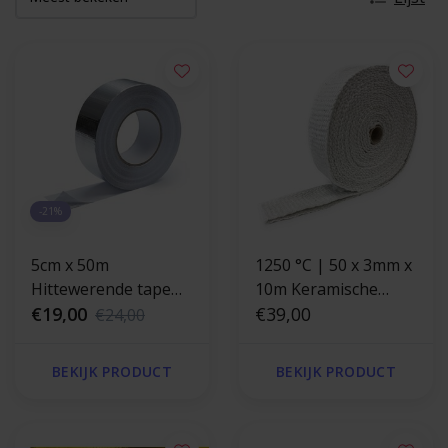
-21%
5cm x 50m
1250 °C | 50 x 3mm x
Hittewerende tape
10m Keramische
aluminium glasvezel
€19,00
uitlaatband
€39,00
€24,00
versterkt 120 °C
BEKIJK PRODUCT
BEKIJK PRODUCT