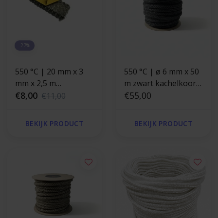
-27%
550 °C | 20 mm x 3
550 °C | ø 6 mm x 50
mm x 2,5 m
m zwart kachelkoord
Hittebestendige
€8,00
rond
€55,00
€11,00
afdichting |
Zelfklevend plat
BEKIJK PRODUCT
BEKIJK PRODUCT
kachelkoord