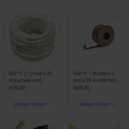
550 °C | 12 mm x 25
550 °C | 20 mm x 3
m kachelkoord
mm x 25 m Afdichting
vierkant
€59,00
| Kachelkoord plat
€69,00
hittebestendig
zelfklevend zwart
BEKIJK PRODUCT
BEKIJK PRODUCT