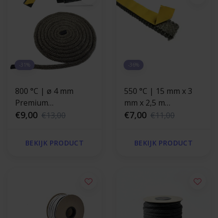
-31%
-36%
800 °C | ø 4 mm
550 °C | 15 mm x 3
Premium
mm x 2,5 m
kachelkoord
€9,00
Hittebestendige
€7,00
€13,00
€11,00
reparatieset - rond
afdichting |
Zelfklevend plat
BEKIJK PRODUCT
BEKIJK PRODUCT
kachelkoord |
Kamado vilt