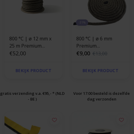
-31%
800 °C | ø 12 mm x
800 °C | ø 6 mm
25 m Premium
Premium
kachelkoord rond
€52,00
kachelkoord
€9,00
€13,00
reparatieset - rond
BEKIJK PRODUCT
BEKIJK PRODUCT
gratis verzending v.a. €95,- * (NLD
Voor 17:00 besteld is dezelfde
- BE )
dag verzonden