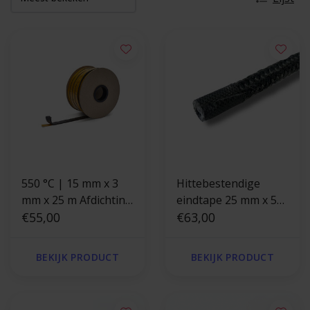
550 °C | 15 mm x 3
Hittebestendige
mm x 25 m Afdichting
eindtape 25 mm x 50
| Kachelkoord plat
€55,00
m
€63,00
hittebestendig
zelfklevend zwart
BEKIJK PRODUCT
BEKIJK PRODUCT