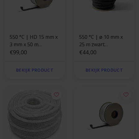
550 °C | HD 15 mm x
550 °C | ø 10 mm x
3 mm x 50 m
25 m zwart
Afdichting
€99,00
kachelkoord rond
€44,00
zelfklevend |
Kachelkoord plat
BEKIJK PRODUCT
BEKIJK PRODUCT
hittebestendig