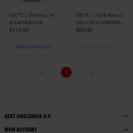
550 °C | 25 mm x 14
550 °C | HD 8 mm x 2
m kachelkoord
mm x 50 m Afdichting
vierkant
€119,00
zelfklevend |
€89,00
Kachelkoord plat
hittebestendig
NIET OP VOORRAAD
BEKIJK PRODUCT
1
2
3
HEAT SHIELDINGS B.V.
MIJN ACCOUNT