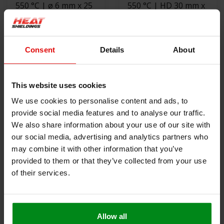
550 °C | ø 6 mm x 25
550 °C | HD 30 mm x
m zwart kachelkoord
4 mm x 50 m
rond
€31,00
Afdichting
€159,00
zelfklevend |
Consent
Details
About
Kachelkoord plat
NIET OP VOORRAAD
BEKIJK PRODUCT
hittebestendig
This website uses cookies
We use cookies to personalise content and ads, to
provide social media features and to analyse our traffic.
We also share information about your use of our site with
our social media, advertising and analytics partners who
may combine it with other information that you’ve
provided to them or that they’ve collected from your use
of their services.
550 °C | ø 10 mm x
550 °C | 35 mm x 15
50 m zwart
m kachelkoord
Allow all
kachelkoord rond
€85,00
vierkant
€169,00