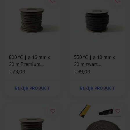
800 °C | ø 16 mm x
550 °C | ø 10 mm x
20 m Premium
20 m zwart
kachelkoord rond
€73,00
kachelkoord rond
€39,00
BEKIJK PRODUCT
BEKIJK PRODUCT