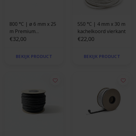
800 °C | ø 6 mm x 25
550 °C | 4 mm x 30 m
m Premium
kachelkoord vierkant
kachelkoord rond
€32,00
€22,00
BEKIJK PRODUCT
BEKIJK PRODUCT